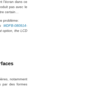
t l’écran dans ce
oduit pas avec le
être certain…
 le problème:
is
MDFB-080914-
at option, the LCD
rfaces
nières, notamment
es par des formes