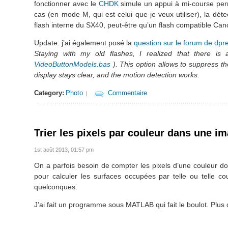
fonctionner avec le
CHDK
simule un appui à mi-course per
cas (en mode M, qui est celui que je veux utiliser), la d
flash interne du SX40, peut-être qu’un flash compatible Can
Update: j’ai également posé la
question sur le forum de dpr
Staying with my old flashes, I realized that there is 
VideoButtonModels.bas
). This option allows to suppress th
display stays clear, and the motion detection works.
Category:
Photo
Commentaire
|
Trier les pixels par couleur dans une im
1st août 2013, 01:57 pm
On a parfois besoin de compter les pixels d’une couleur d
pour calculer les surfaces occupées par telle ou telle c
quelconques.
J’ai fait un programme sous MATLAB qui fait le boulot. Plus 