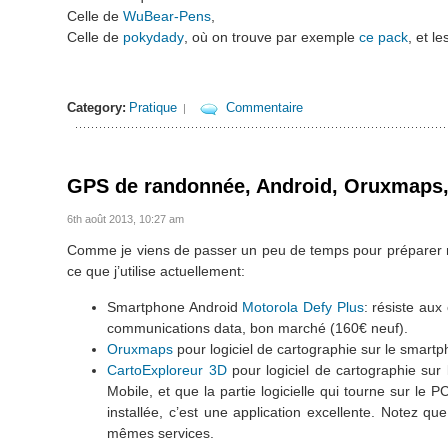
Celle de
WuBear-Pens
,
Celle de
pokydady
, où on trouve par exemple
ce pack
, et l
Category:
Pratique
Commentaire
|
GPS de randonnée, Android, Oruxmaps,
6th août 2013, 10:27 am
Comme je viens de passer un peu de temps pour préparer me
ce que j’utilise actuellement:
Smartphone Android
Motorola Defy Plus
: résiste aux
communications data, bon marché (160€ neuf).
Oruxmaps
pour logiciel de cartographie sur le smart
CartoExploreur 3D
pour logiciel de cartographie su
Mobile, et que la partie logicielle qui tourne sur le 
installée, c’est une application excellente. Notez q
mêmes services.