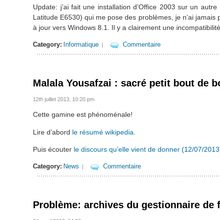
Update: j’ai fait une installation d’Office 2003 sur un aut
Latitude E6530) qui me pose des problèmes, je n’ai jamais p
à jour vers Windows 8.1. Il y a clairement une incompatibili
Category:
Informatique
Commentaire
|
Malala Yousafzai : sacré petit bout de
12th juillet 2013, 10:20 pm
Cette gamine est phénoménale!
Lire d’abord
le résumé wikipedia
.
Puis écouter
le discours qu’elle vient de donner (12/07/201
Category:
News
Commentaire
|
Problème: archives du gestionnaire de 