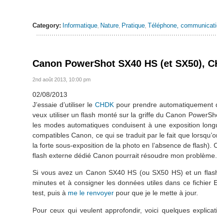
Category:
Informatique
Nature
Pratique
Téléphone, communicatio
,
,
,
Canon PowerShot SX40 HS (et SX50), CH
2nd août 2013, 10:00 pm
02/08/2013
J’essaie d’utiliser le
CHDK
pour prendre automatiquement de
veux utiliser un flash monté sur la griffe du Canon PowerS
les modes automatiques conduisent à une exposition long
compatibles Canon, ce qui se traduit par le fait que lorsqu’o
la forte sous-exposition de la photo en l’absence de flash). C
flash externe dédié Canon pourrait résoudre mon problème
Si vous avez un Canon SX40 HS (ou SX50 HS) et un flash 
minutes et à consigner les données utiles dans ce fichier 
test, puis à
me le renvoyer
pour que je le mette à jour.
Pour ceux qui veulent approfondir, voici quelques expli