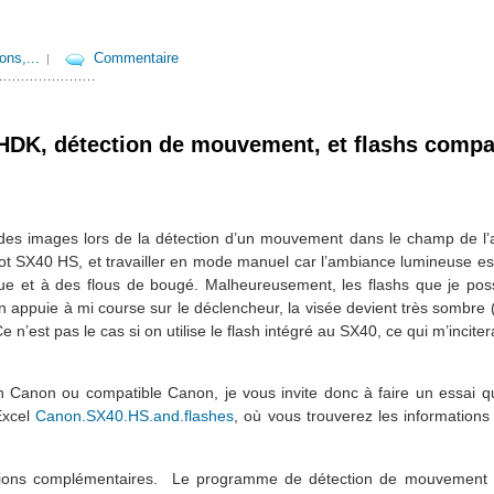
ns,...
Commentaire
|
DK, détection de mouvement, et flashs compa
s images lors de la détection d’un mouvement dans le champ de l’a
hot SX40 HS, et travailler en mode manuel car l’ambiance lumineuse e
ue et à des flous de bougé. Malheureusement, les flashs que je po
n appuie à mi course sur le déclencheur, la visée devient très sombre (e
e n’est pas le cas si on utilise le flash intégré au SX40, ce qui m’incite
.
Canon ou compatible Canon, je vous invite donc à faire un essai q
Excel
Canon.SX40.HS.and.flashes
, où vous trouverez les informations 
cations complémentaires. Le programme de détection de mouvement 