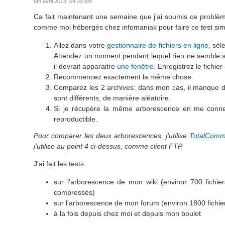
6th avril 2013, 04:30 pm
Ca fait maintenant une semaine que j’ai soumis ce problème
comme moi hébergés chez infomaniak pour faire ce test simp
Allez dans votre
gestionnaire de fichiers en ligne
, sél
Attendez un moment pendant lequel rien ne semble se p
il devrait apparaitre
une fenêtre
. Enregistrez le fichier
Recommencez exactement la même chose.
Comparez les 2 archives: dans mon cas, il manque de
sont différents, de manière aléatoire.
Si je récupère la même arborescence en me connecta
reproductible.
Pour comparer les deux arborescences, j’utilise
TotalCom
j’utilise au point 4 ci-dessus, comme client FTP.
J’ai fait les tests:
sur l’arborescence de mon wiki (environ 700 fichi
compressés)
sur l’arborescence de mon forum (environ 1800 fichie
à la fois depuis chez moi et depuis mon boulot