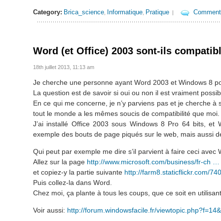
Category:
Brica_science
Informatique
Pratique
Comment
,
,
|
Word (et Office) 2003 sont-ils compati
18th juillet 2013, 11:13 am
Je cherche une personne ayant Word 2003 et Windows 8 pou
La question est de savoir si oui ou non il est vraiment poss
En ce qui me concerne, je n’y parviens pas et je cherche à sa
tout le monde a les mêmes soucis de compatibilité que moi.
J’ai installé Office 2003 sous Windows 8 Pro 64 bits, e
exemple des bouts de page piqués sur le web, mais aussi des
Qui peut par exemple me dire s’il parvient à faire ceci ave
Allez sur la page
http://www.microsoft.com/business/fr-ch 
et copiez-y la partie suivante
http://farm8.staticflickr.com/
Puis collez-la dans Word.
Chez moi, ça plante à tous les coups, que ce soit en utilisan
Voir aussi:
http://forum.windowsfacile.fr/viewtopic.php?f=14