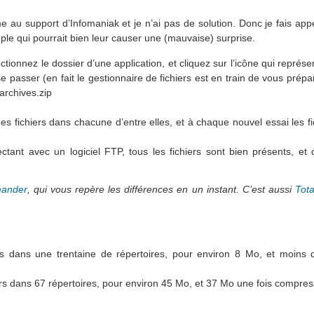
 au support d’Infomaniak et je n’ai pas de solution. Donc je fais app
le qui pourrait bien leur causer une (mauvaise) surprise.
ectionnez le dossier d’une application, et cliquez sur l’icône qui représ
asser (en fait le gestionnaire de fichiers est en train de vous prépare
 archives.zip
s fichiers dans chacune d’entre elles, et à chaque nouvel essai les f
nt avec un logiciel FTP, tous les fichiers sont bien présents, et c
mander
, qui vous repère les différences en un instant. C’est aussi
Tot
ers dans une trentaine de répertoires, pour environ 8 Mo, et moins
rs dans 67 répertoires, pour environ 45 Mo, et 37 Mo une fois compre