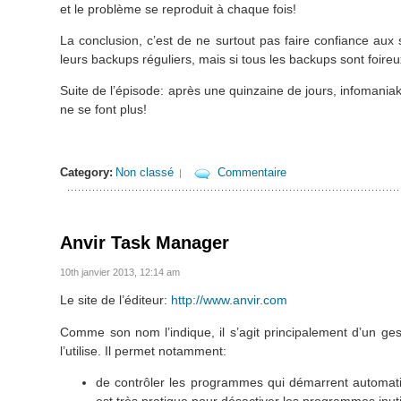
et le problème se reproduit à chaque fois!
La conclusion, c’est de ne surtout pas faire confiance aux 
leurs backups réguliers, mais si tous les backups sont foireux
Suite de l’épisode: après une quinzaine de jours, infomania
ne se font plus!
Category:
Non classé
Commentaire
|
Anvir Task Manager
10th janvier 2013, 12:14 am
Le site de l’éditeur:
http://www.anvir.com
Comme son nom l’indique, il s’agit principalement d’un gest
l’utilise. Il permet notamment:
de contrôler les programmes qui démarrent automatiq
est très pratique pour désactiver les programmes inuti