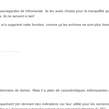
sauvegardes de Infomaniak. Je les avais choisis pour la tranquillité 
, ils ne servent à rien!
k m’a supprimé cette fonction, comme ça les archives ne sont plus foire
ionnaire de tâches. Mais il a plein de caractéristiques intéressantes 
uement (en donnant des indications sur leur utilité pour les versions
les qui démarrent automatiquement et pourrissent l’utilisation du PC)