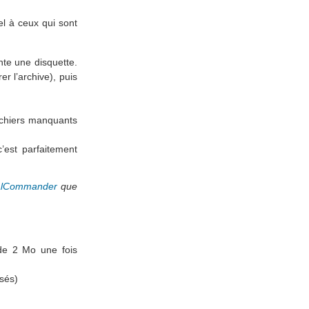
el à ceux qui sont
ente une disquette.
r l’archive), puis
ichiers manquants
’est parfaitement
alCommander
que
 de 2 Mo une fois
ssés)