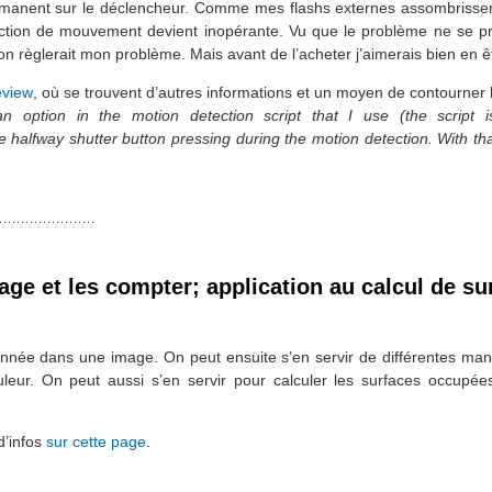
manent sur le déclencheur. Comme mes flashs externes assombrissen
étection de mouvement devient inopérante. Vu que le problème ne se pr
on règlerait mon problème. Mais avant de l’acheter j’aimerais bien en 
eview
, où se trouvent d’autres informations et un moyen de contourner
an option in the motion detection script that I use (the script 
e halfway shutter button pressing during the motion detection. With th
age et les compter; application au calcul de su
onnée dans une image. On peut ensuite s’en servir de différentes ma
ouleur. On peut aussi s’en servir pour calculer les surfaces occupé
d’infos
sur cette page
.