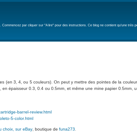
… Commencez par cliquer sur "A lire" pour des instructions. Ce blog ne contient qu'une très 
s (en 3, 4, ou 5 couleurs). On peut y mettre des pointes de la couleur 
tes), en épaisseur 0.3, 0.4 ou 0.5mm, et même une mine papier 0.5mm,
cartridge-barrel-review.html
leto-5-color.html
u choix, sur eBay
, boutique de
funa273
.