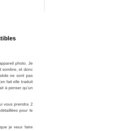
tibles
ppareil photo. Je
st sombre, et donc
ssède ne sont pas
n fait elle traduit
rait à penser qu’un
ui vous prendra 2
détaillées pour le
que je veux faire