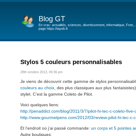
Blog GT
En vrac: actualités, sciences, divertissement, informatique, Free,
page https://tayeb.fr
Stylos 5 couleurs personnalisables
28th octobre 2013, 09:36 pm
Je viens de découvrir cette gamme de stylos personnalisable
couleurs au choix
, des plus classiques aux plus fantaisis
stylet. C’est la gamme Coleto de Pilot.
Voici quelques liens:
http://penaddict.com/blog/2011/3/7/pilot-hi-tec-c-coleto-five-
http://www.gourmetpens.com/2012/03/review-pilot-hi-tec-c-co
Et l’endroit où j’ai passé commande:
un corps et 5 pointes a
Autre boutiques: