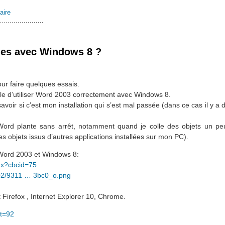
aire
bles avec Windows 8 ?
r faire quelques essais.
ible d’utiliser Word 2003 correctement avec Windows 8.
voir si c’est mon installation qui s’est mal passée (dans ce cas il y a 
t Word plante sans arrêt, notamment quand je colle des objets un p
 objets issus d’autres applications installées sur mon PC).
c Word 2003 et Windows 8:
… x?cbcid=75
7402/9311 … 3bc0_o.png
t Firefox , Internet Explorer 10, Chrome.
&t=92