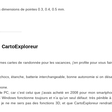
es dimensions de pointes 0.3, 0.4, 0.5 mm.
 CartoExploreur
s cartes de randonnée pour les vacances, j’en profite pour vous faire
 chocs, étanche, batterie interchangeable, bonne autonomie si on désac
phone.
r le PC, car c’est celui que j’avais acheté en 2008 pour mon smartp
PC Windows fonctionne toujours et n’a qu’un seul défaut: très pénible à i
ue je ne me sers pas des fonctions 3D, et que CartoExploreur rendrai