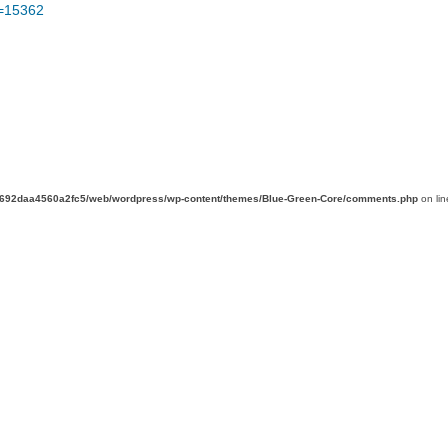
d=15362
d692daa4560a2fc5/web/wordpress/wp-content/themes/Blue-Green-Core/comments.php
on li