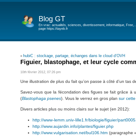
Blog GT
En vrac: actualités, sciences, divertissement, informatique, Free,
page https://tayeb.fr
hubiC : stockage, partage, échanges dans le cloud d’OVH
«
Figuier, blastophage, et leur cycle co
10th février 2012, 07:26 pm
Une illustration de plus du fait qu’on passe à côté d’un tas
Savez-vous que la fécondation des figues se fait grâce
(
Blastophaga psenes
). Vous le verrez en gros plan
sur cett
Divers articles plus ou moins clairs sur le sujet (en 2012):
http://www-lemm.univ-lille1.fr/biologie/figuier/part000
http://www.aujardin.info/plantes/figuier.php
http://www.vulgarisation.net/bul106.htm
(paragraphe « 