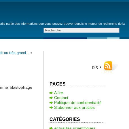
petite partie des informations que vous pouvez trouver depuis le moteur de recherche de la
tit au très grand…
»
PAGES
ommé blastophage
A lire
Contact
Politique de confidentialité
S’abonner aux articles
CATÉGORIES
Actualités scientifiques