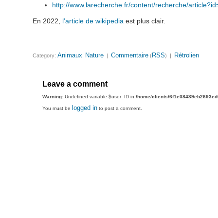
http://www.larecherche.fr/content/recherche/article?i
En 2022,
l’article de wikipedia
est plus clair.
Animaux
Nature
Commentaire
RSS
Rétrolien
Category:
,
|
(
) |
Leave a comment
Warning
: Undefined variable $user_ID in
/home/clients/6f1e08439eb2693e
logged in
You must be
to post a comment.