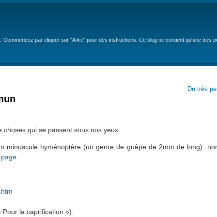
… Commencez par cliquer sur "A lire" pour des instructions. Ce blog ne contient qu'une très 
Du très pe
mmun
 de choses qui se passent sous nos yeux.
 à un minuscule hyménoptère (un genre de guêpe de 2mm de long) n
e page
.
5.htm
Pour la caprification »).