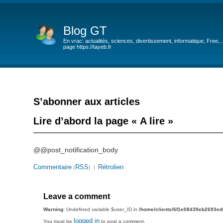
Blog GT
En vrac: actualités, sciences, divertissement, informatique, Free,
page https://tayeb.fr
S’abonner aux articles
Lire d’abord la page « A lire »
———————————————————————————
@@post_notification_body
Commentaire
RSS
Rétrolien
(
) |
Leave a comment
Warning
: Undefined variable $user_ID in
/home/clients/6f1e08439eb2693e
logged in
You must be
to post a comment.