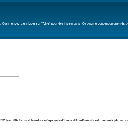
… Commencez par cliquer sur "A lire" pour des instructions. Ce blog ne contient qu'une très 
—————
d692daa4560a2fc5/web/wordpress/wp-content/themes/Blue-Green-Core/comments.php
on li