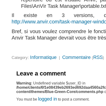
Files\AnVir Task Manager\portable.tx
Il existe en 3 versions, do
http://www.anvir.com/task-manager-wind
Bref, si vous voulez comprendre le fonc
Anvir Task Manager devrait vous être très 
Informatique
Commentaire
RSS
Category:
|
(
)
Leave a comment
Warning
: Undefined variable $user_ID in
/home/clients/6f1e08439eb2693ed692daa4560a2fc
content/themes/Blue-Green-Core/comments.php
o
logged in
You must be
to post a comment.