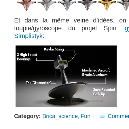
Et dans la même veine d’idées, on 
toupie/gyroscope du projet Spin:
g
Simplistyk
:
Category:
Brica_science
Fun
Commen
,
|