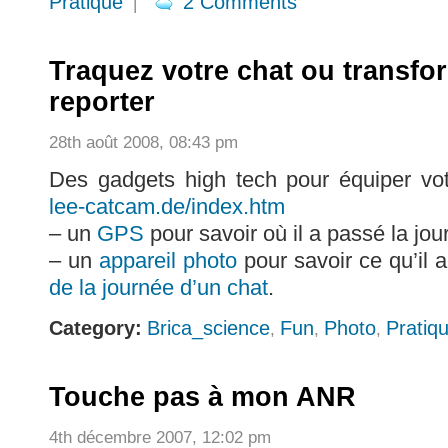
Pratique
2 Comments
|
Traquez votre chat ou transfo
reporter
28th août 2008, 08:43 pm
Des gadgets high tech pour équiper vo
lee-catcam.de/index.htm
– un
GPS
pour savoir où il a passé la jou
– un
appareil photo
pour savoir ce qu’il 
de la journée d’un chat
.
Category:
Brica_science
Fun
Photo
Pratiq
,
,
,
Touche pas à mon ANR
4th décembre 2007, 12:02 pm