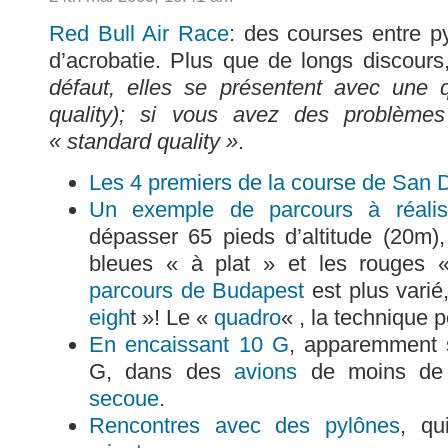
Red Bull Air Race
: des courses entre p
d’acrobatie. Plus que de longs discours
défaut, elles se présentent avec une q
quality); si vous avez des problème
« standard quality »
.
Les 4 premiers de la course de San 
Un exemple de parcours à réalis
dépasser 65 pieds d’altitude (20m)
bleues « à plat » et les rouges 
parcours de Budapest
est plus vari
eigh
t »! Le «
quadro
« , la technique p
En encaissant 10 G
, apparemment 
G, dans des
avions
de moins de 
secoue
.
Rencontres avec des pylônes
, q