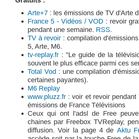
Gratuits :
Arte+7
: les émissions de TV d'Arte 
France 5 - Vidéos / VOD
: revoir gr
pendant une semaine.
RSS
.
TV à revoir
: compilation d'émissions
5, Arte, M6.
tv-replay.fr
: "Le guide de la télévisi
souvent le plus efficace parmi ces se
Total Vod
: une compilation d'émissio
certaines payantes).
M6 Replay
www.pluzz.fr
: voir et revoir pendant
émissions de France Télévisions
Ceux qui ont l'adsl de Free peuven
chaines par Freebox TVReplay, pend
diffusion. Voir la page 4 de
Aktu F
accède soit par la touche Free de l