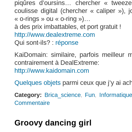
piqûres d’oursins… chercher « tweeze
coulisse digital (chercher « caliper »), j
« o-rings » ou « o-ring »)…
à des prix imbattables, et port gratuit !
http://www.dealextreme.com
Qui sont-ils? :
réponse
KaiDomain: similaire, parfois meilleur 
contrairement à DealExtreme:
http://www.kaidomain.com
Quelques objets
parmi ceux que j’y ai ac
Category:
Brica_science
Fun
Informatiqu
,
,
Commentaire
Groovy dancing girl