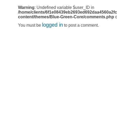
Warning
: Undefined variable $user_ID in
/home/clients/6f1e08439eb2693ed692daa4560a2fc
content/themes/Blue-Green-Core/comments.php
o
logged in
You must be
to post a comment.