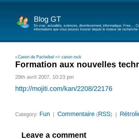
Blog GT
En vrac: actualités, sciences, divertissement, informatique, Free,… Co
informations que vous pouvez trouver depuis le moteur de recherche de
Canon de Pachelbel => canon rock
«
Formation aux nouvelles tech
29th avril 2007, 10:23 pm
http://mojiti.com/kan/2208/22176
Fun
Commentaire
RSS
Rétroli
Category:
|
(
) |
Leave a comment