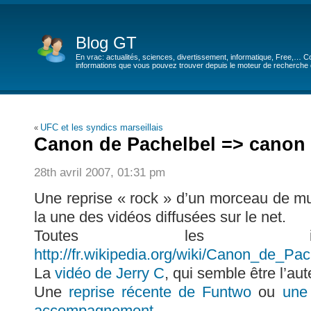
Blog GT
En vrac: actualités, sciences, divertissement, informatique, Free,… Co
informations que vous pouvez trouver depuis le moteur de recherche de
UFC et les syndics marseillais
«
Canon de Pachelbel => canon
28th avril 2007, 01:31 pm
Une reprise « rock » d’un morceau de mus
la une des vidéos diffusées sur le net.
Toutes les i
http://fr.wikipedia.org/wiki/Canon_de_Pac
La
vidéo de Jerry C
, qui semble être l’au
Une
reprise récente de Funtwo
ou
une 
accompagnement
.