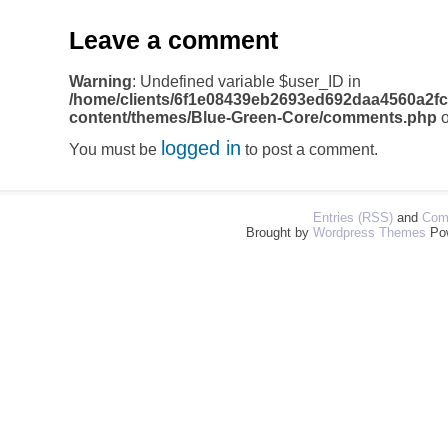
Leave a comment
Warning
: Undefined variable $user_ID in
/home/clients/6f1e08439eb2693ed692daa4560a2fc
content/themes/Blue-Green-Core/comments.php
o
logged in
You must be
to post a comment.
Entries (RSS)
and
Com
Brought by
Wordpress Themes
Po