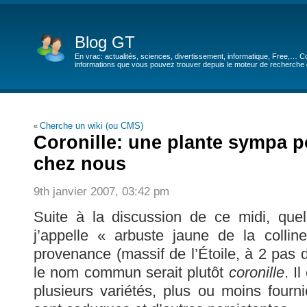
Blog GT
En vrac: actualités, sciences, divertissement, informatique, Free,… Co
informations que vous pouvez trouver depuis le moteur de recherche de
Cherche un wiki (ou CMS)
«
Coronille: une plante sympa p
chez nous
9th janvier 2007, 03:42 pm
Suite à la discussion de ce midi, que
j’appelle « arbuste jaune de la collin
provenance (massif de l’Étoile, à 2 pas 
le nom commun serait plutôt
coronille
. I
plusieurs variétés, plus ou moins fourni