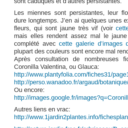
sont caduques et d’autres persistantes.
Les miennes sont persistantes, leur fl
dure longtemps. J’en ai quelques unes 
fleurs, qui sont jaune très vif (voir
cett
mais elles rendent assez mal le jaune d
complété avec
cette galerie d’images 
plupart des couleurs sont encore mal ren
Après consultation de nombreuses fi
Coronilla Valentina, ou Glauca:
http://www.plantyfolia.com/fiches31/page
http://perso.wanadoo.fr/argaud/botanique
Ou encore:
http://images.google.fr/images?q=Coroni
Autres liens en vrac:
http://www.1jardin2plantes.info/fichesplan