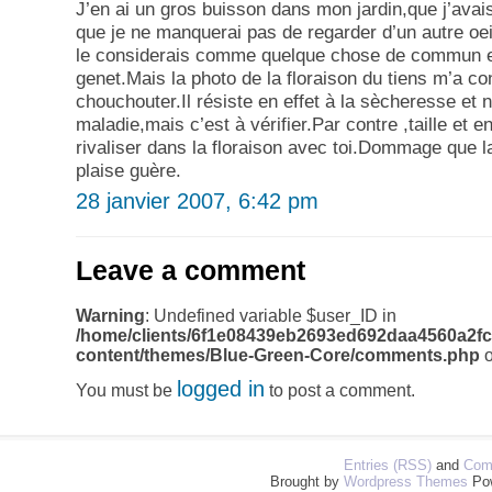
J’en ai un gros buisson dans mon jardin,que j’avai
que je ne manquerai pas de regarder d’un autre oei
le considerais comme quelque chose de commun e
genet.Mais la photo de la floraison du tiens m’a c
chouchouter.Il résiste en effet à la sècheresse et
maladie,mais c’est à vérifier.Par contre ,taille et 
rivaliser dans la floraison avec toi.Dommage que l
plaise guère.
28 janvier 2007, 6:42 pm
Leave a comment
Warning
: Undefined variable $user_ID in
/home/clients/6f1e08439eb2693ed692daa4560a2fc
content/themes/Blue-Green-Core/comments.php
o
logged in
You must be
to post a comment.
Entries (RSS)
and
Com
Brought by
Wordpress Themes
Po