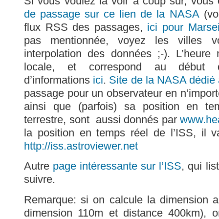
Si vous voulez la voir à coup sûr, vous
de passage sur ce lien de la NASA
(vo
flux RSS des passages,
ici pour Marsei
pas mentionnée, voyez les villes vo
interpolation des données ;-). L’heure
locale, et correspond au début de
d’informations
ici
.
Site de la NASA dédié 
passage pour un observateur en n’importe
ainsi que (parfois) sa position en t
terrestre, sont aussi donnés par
www.he
la position en temps réel de l’ISS, il 
http://iss.astroviewer.net
Autre
page intéressante sur l’ISS
, qui li
suivre.
Remarque: si on calcule la dimension a
dimension 110m et distance 400km), o