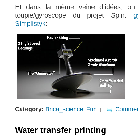
Et dans la même veine d’idées, on 
toupie/gyroscope du projet Spin:
g
Simplistyk
:
Category:
Brica_science
Fun
Commen
,
|
Water transfer printing