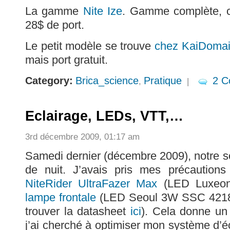
La gamme
Nite Ize
. Gamme complète, c
28$ de port.
Le petit modèle se trouve
chez KaiDoma
mais port gratuit.
Category:
Brica_science
Pratique
2 
,
|
Eclairage, LEDs, VTT,…
3rd décembre 2009, 01:17 am
Samedi dernier (décembre 2009), notre so
de nuit. J’avais pris mes précautions 
NiteRider UltraFazer Max
(LED Luxeon 
lampe frontale
(LED Seoul 3W SSC 42180
trouver la datasheet
ici
). Cela donne un 
j’ai cherché à optimiser mon système d’é