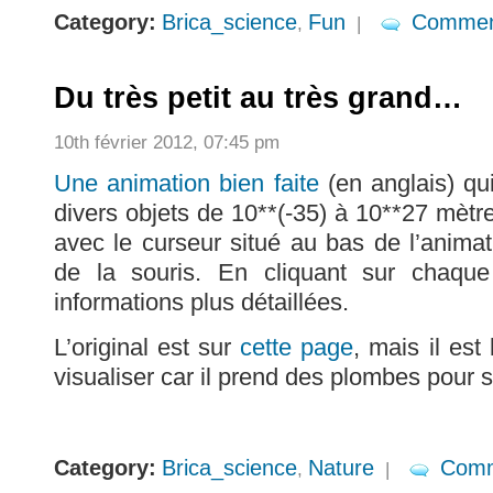
Category:
Brica_science
Fun
Commen
,
|
Du très petit au très grand…
10th février 2012, 07:45 pm
Une animation bien faite
(en anglais) qu
divers objets de 10**(-35) à 10**27 mètr
avec le curseur situé au bas de l’animat
de la souris. En cliquant sur chaque
informations plus détaillées.
L’original est sur
cette page
, mais il es
visualiser car il prend des plombes pour s’i
Category:
Brica_science
Nature
Comm
,
|