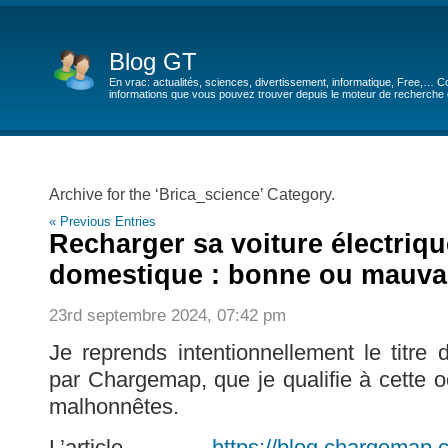
Blog GT
En vrac: actualités, sciences, divertissement, informatique, Free,… Co
informations que vous pouvez trouver depuis le moteur de recherche de
Archive for the ‘Brica_science’ Category.
« Previous Entries
Recharger sa voiture électriqu
domestique : bonne ou mauvai
23rd septembre 2024, 07:42 pm
Je reprends intentionnellement le titre d
par Chargemap, que je qualifie à cette 
malhonnêtes.
L’article
https://blog.chargemap.c