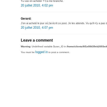
Tu vas en acheter ? Ca me branche.
20 juillet 2010, 4:02 pm
Gerard:
J’en ai acheté le jour où j’ai écrit ce post. Je les attends. Vu qu’il n’y a pas
20 juillet 2010, 4:07 pm
Leave a comment
Warning
: Undefined variable $user_ID in
/home/clients/6f1e08439eb2693e
logged in
You must be
to post a comment.