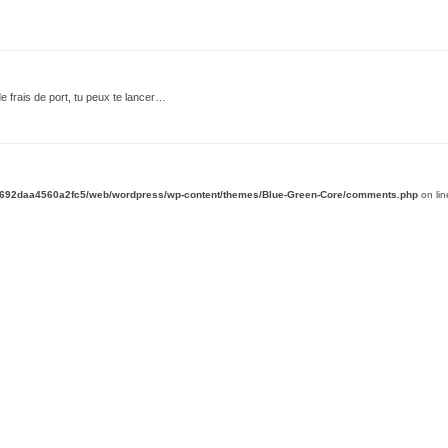
 de frais de port, tu peux te lancer…
d692daa4560a2fc5/web/wordpress/wp-content/themes/Blue-Green-Core/comments.php
on li