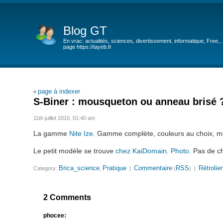
Blog GT
En vrac: actualités, sciences, divertissement, informatique, Free,
page https://tayeb.fr
page à indexer
«
S-Biner : mousqueton ou anneau brisé 
11th juillet 2010, 01:40 am
La gamme
Nite Ize
. Gamme complète, couleurs au choix, ma
Le petit modèle se trouve
chez KaiDomain
.
Photo
. Pas de ch
Brica_science
Pratique
Commentaire
RSS
Rétrolie
Category:
,
|
(
) |
2 Comments
phocee: