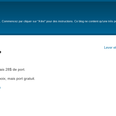
… Commencez par cliquer sur "A lire" pour des instructions. Ce blog ne contient qu'une très 
Lever et
?
is 28$ de port.
oix, mais port gratuit.
n