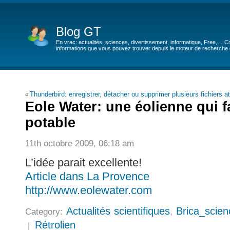
Blog GT
En vrac: actualités, sciences, divertissement, informatique, Free,… Co
informations que vous pouvez trouver depuis le moteur de recherche de
Thunderbird: enregistrer, détacher ou supprimer plusieurs fichiers a
«
Eole Water: une éolienne qui fa
potable
11th octobre 2009, 06:18 am
L’idée parait excellente!
Article dans La Provence
http://www.eolewater.com
Actualités scientifiques
Brica_scien
Category:
,
Rétrolien
|