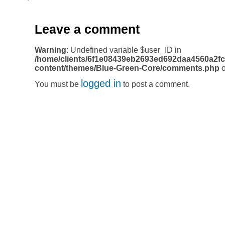
Leave a comment
Warning
: Undefined variable $user_ID in
/home/clients/6f1e08439eb2693ed692daa4560a2fc
content/themes/Blue-Green-Core/comments.php
o
logged in
You must be
to post a comment.