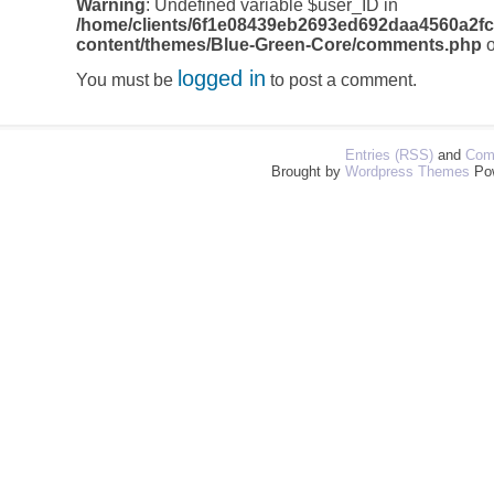
Warning
: Undefined variable $user_ID in
/home/clients/6f1e08439eb2693ed692daa4560a2fc
content/themes/Blue-Green-Core/comments.php
o
logged in
You must be
to post a comment.
Entries (RSS)
and
Com
Brought by
Wordpress Themes
Po