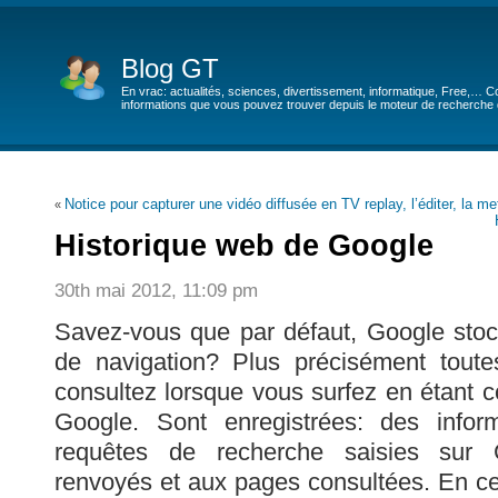
Blog GT
En vrac: actualités, sciences, divertissement, informatique, Free,… Co
informations que vous pouvez trouver depuis le moteur de recherche de
Notice pour capturer une vidéo diffusée en TV replay, l’éditer, la me
«
Historique web de Google
30th mai 2012, 11:09 pm
Savez-vous que par défaut, Google stock
de navigation? Plus précisément tout
consultez lorsque vous surfez en étant 
Google. Sont enregistrées: des infor
requêtes de recherche saisies sur G
renvoyés et aux pages consultées. En c