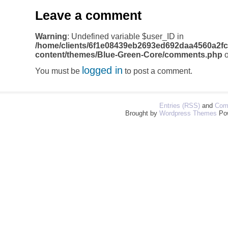
Leave a comment
Warning
: Undefined variable $user_ID in
/home/clients/6f1e08439eb2693ed692daa4560a2fc
content/themes/Blue-Green-Core/comments.php
o
logged in
You must be
to post a comment.
Entries (RSS)
and
Com
Brought by
Wordpress Themes
Po