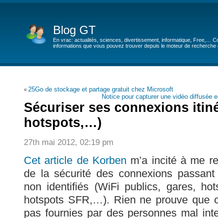
Blog GT
En vrac: actualités, sciences, divertissement, informatique, Free,… Co
informations que vous pouvez trouver depuis le moteur de recherche de
25Go de stockage et partage gratuit chez Microsoft
«
Notice pour capturer une vidéo diffusée en
Sécuriser ses connexions itiné
hotspots,…)
27th mai 2012, 02:19 pm
Cet article de Korben
m’a incité à me re
de la sécurité des connexions passant 
non identifiés (WiFi publics, gares, hot
hotspots SFR,…). Rien ne prouve que 
pas fournies par des personnes mal int