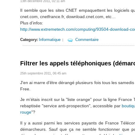
13th décembre 2011, 02:11 am
Il semble que les sites CNET empaquettent les logiciels qu’
cnet.com, cnetfrance.fr, download.cnet.com, etc…
Plus d’infos:
http://www.extremetech.com/computing/93504-download-com
Category:
Informatique
Commentaire
|
Filtrer les appels téléphoniques (démar
25th septembre 2011, 06:45 am
J'en ai marre d'être dérangé plusieurs fois tous les samedis 
Free.
Je m'étais inscrit sur la "liste orange" pour la ligne Franc
rebaptisée "service anti-prospection", accessible par
boutiq
rouge
"?
Il y a aussi parmi les services payants de France Téléco
démarcheurs. Sauf que ça ne semble fonctionner que pou