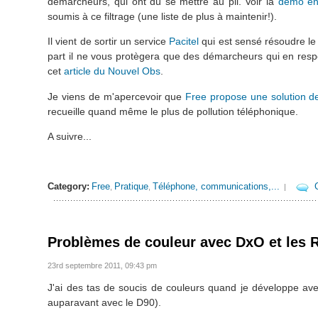
démarcheurs, qui ont dû se mettre au pli. Voir la
démo en
soumis à ce filtrage (une liste de plus à maintenir!).
Il vient de sortir un service
Pacitel
qui est sensé résoudre le
part il ne vous protègera que des démarcheurs qui en respec
cet
article du Nouvel Obs
.
Je viens de m'apercevoir que
Free propose une solution de
recueille quand même le plus de pollution téléphonique.
A suivre...
Category:
Free
Pratique
Téléphone, communications,...
,
,
|
Problèmes de couleur avec DxO et les 
23rd septembre 2011, 09:43 pm
J'ai des tas de soucis de couleurs quand je développe a
auparavant avec le D90).