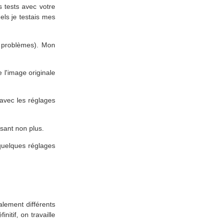
s tests avec votre
uels je testais mes
s problèmes). Mon
e l'image originale
avec les réglages
isant non plus.
 quelques réglages
alement différents
nitif, on travaille