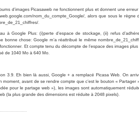
lbums d’images Picasaweb ne fonctionnent plus et donnent une erreur 4
saweb.google.com/nom_du_compte_Google/, alors que sous le règne d
bre_de_21_chiffres/.
eau à Google Plus: (i)perte d’espace de stockage, (ii) refus d’adhé
 Une bonne chose: Google m’a réattribué le même nombre_de_21_chi
à fonctionner. Et compte tenu du décompte de l’espace des images plu
ssé de 1040 Mo à 640 Mo.
ersion 3.9. Eh bien là aussi, Google + a remplacé Picasa Web. On ar
n moment, avant de se rendre compte que c’est le bouton « Partager »
ndée pour le partage web »), les images sont automatiquement réduites
 (la plus grande des dimensions est réduite à 2048 pixels).