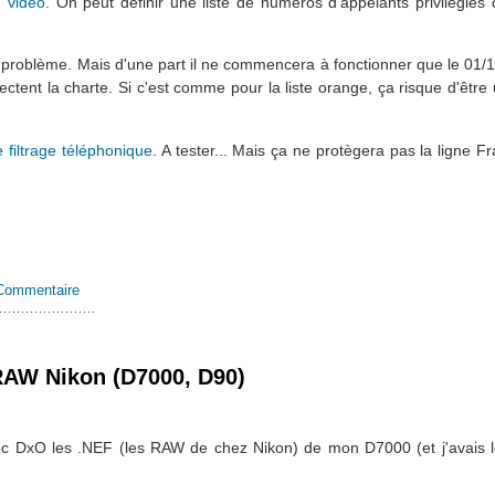
 vidéo
. On peut définir une liste de numéros d’appelants privilégiés
 problème. Mais d'une part il ne commencera à fonctionner que le 01/1
tent la charte. Si c'est comme pour la liste orange, ça risque d'être u
 filtrage téléphonique
. A tester... Mais ça ne protègera pas la ligne 
Commentaire
RAW Nikon (D7000, D90)
vec DxO les .NEF (les RAW de chez Nikon) de mon D7000 (et j'avais