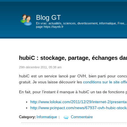
Blog GT
En vrac: actualités, sciences, divertissement, informatique, Free,
page https://tayeb.fr
hubiC : stockage, partage, échanges da
29th décembre 2011, 05:38 am
hubiC est un service lancé par OVH, bien parti pour conc
gratuit. Je vous laisse découvrir les
conditions sur le site off
En fait, pour l’instant il manque à hubiC un tas de fonctions
http://www.lolokai.com/2011/12/29/internet-2/present
http://www.pcinpact.com/news/67937-ovh-hubic-stock
Category:
Informatique
Commentaire
|