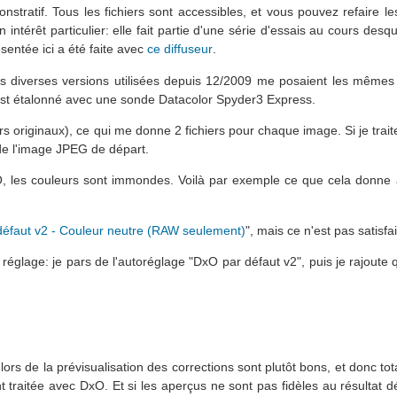
tratif. Tous les fichiers sont accessibles, et vous pouvez refaire le
intérêt particulier: elle fait partie d'une série d'essais au cours desq
ésentée ici a été faite avec
ce diffuseur
.
les diverses versions utilisées depuis 12/2009 me posaient les même
 est étalonné avec une sonde Datacolor Spyder3 Express.
ers originaux), ce qui me donne 2 fichiers pour chaque image. Si je trait
de l'image JPEG de départ.
xO, les couleurs sont immondes. Voilà par exemple ce que cela donne 
éfaut v2 - Couleur neutre (RAW seulement)
", mais ce n'est pas satisfa
églage: je pars de l'autoréglage "DxO par défaut v2", puis je rajoute
rs de la prévisualisation des corrections sont plutôt bons, et donc tot
 traitée avec DxO. Et si les aperçus ne sont pas fidèles au résultat défi