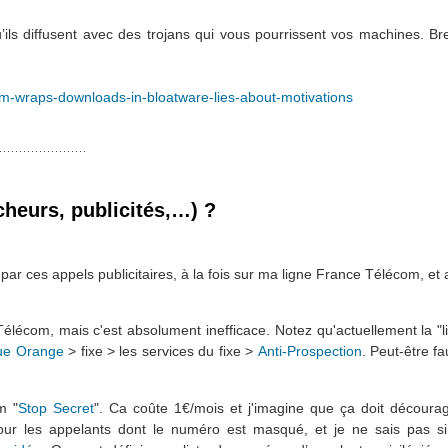
ils diffusent avec des trojans qui vous pourrissent vos machines. Bref
-wraps-downloads-in-bloatware-lies-about-motivations
cheurs, publicités,…) ?
par ces appels publicitaires, à la fois sur ma ligne France Télécom, et 
e Télécom, mais c'est absolument inefficace. Notez qu'actuellement la "l
ue Orange
> fixe > les services du fixe >
Anti-Prospection
. Peut-être fau
m "
Stop Secret
". Ca coûte 1€/mois et j'imagine que ça doit décourag
r les appelants dont le numéro est masqué, et je ne sais pas si 