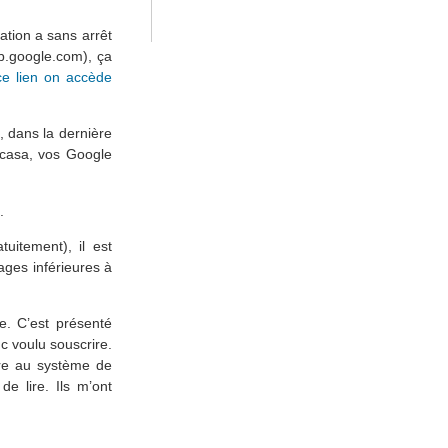
ation a sans arrêt
eb.google.com), ça
 ce lien on accède
n, dans la dernière
icasa, vos Google
.
uitement), il est
ages inférieures à
. C’est présenté
c voulu souscrire.
ire au système de
e lire. Ils m’ont