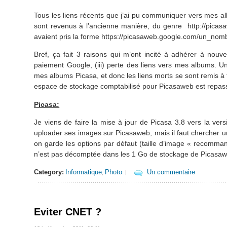
Tous les liens récents que j’ai pu communiquer vers mes a
sont revenus à l’ancienne manière, du genre http://pica
avaient pris la forme https://picasaweb.google.com/un_nom
Bref, ça fait 3 raisons qui m’ont incité à adhérer à nouv
paiement Google, (iii) perte des liens vers mes albums.
mes albums Picasa, et donc les liens morts se sont remis 
espace de stockage comptabilisé pour Picasaweb est repa
Picasa:
Je viens de faire la mise à jour de Picasa 3.8 vers la v
uploader ses images sur Picasaweb, mais il faut chercher u
on garde les options par défaut (taille d’image « recomma
n’est pas décomptée dans les 1 Go de stockage de Picasaweb
Category:
Informatique
Photo
Un commentaire
,
|
Eviter CNET ?