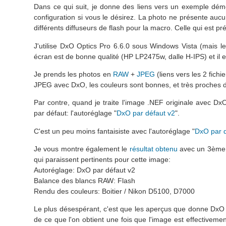
Dans ce qui suit, je donne des liens vers un exemple démons
configuration si vous le désirez. La photo ne présente aucun 
différents diffuseurs de flash pour la macro. Celle qui est pr
J'utilise DxO Optics Pro 6.6.0 sous Windows Vista (mais 
écran est de bonne qualité (HP LP2475w, dalle H-IPS) et il
Je prends les photos en
RAW
+
JPEG
(liens vers les 2 fichi
JPEG avec DxO, les couleurs sont bonnes, et très proches 
Par contre, quand je traite l'image .NEF originale avec D
par défaut: l'autoréglage "
DxO par défaut v2
".
C'est un peu moins fantaisiste avec l'autoréglage "
DxO par d
Je vous montre également le
résultat obtenu
avec un 3ème r
qui paraissent pertinents pour cette image:
Autoréglage: DxO par défaut v2
Balance des blancs RAW: Flash
Rendu des couleurs: Boitier / Nikon D5100, D7000
Le plus désespérant, c'est que les aperçus que donne DxO lo
de ce que l'on obtient une fois que l'image est effectivement