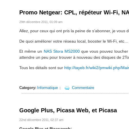
Promo Netgear: CPL, répéteur Wi-Fi, N
29th décembre 2011, 01:09 am
Allez, pour ceux qui ont pris la peine de s’abonner, je vous
De quoi améliorer votre réseau local, booster le Wi-Fi, etc…
Et même un
NAS Stora MS2000
que vous pouvez toucher à
attendre un peu pour trouver à nouveau des disques de 2To
Tous les détails sont sur
http://tayeb.fr/wiki2/pmwiki.php/M
Category:
Informatique
Commentaire
|
Google Plus, Picasa Web, et Picasa
22nd décembre 2011, 02:37 am
Google Plus et Picasaweb: