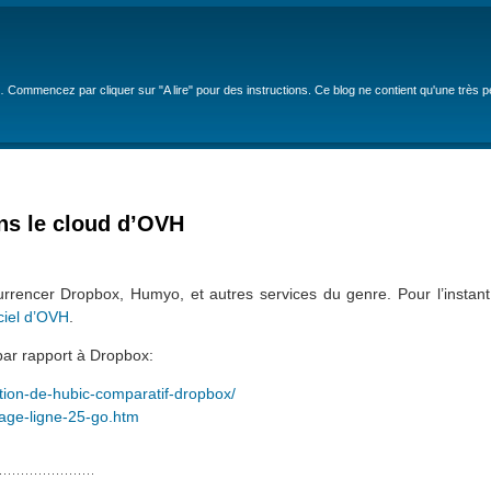
… Commencez par cliquer sur "A lire" pour des instructions. Ce blog ne contient qu'une très 
ns le cloud d’OVH
urrencer Dropbox, Humyo, et autres services du genre. Pour l’instan
iciel d’OVH
.
 par rapport à Dropbox:
ation-de-hubic-comparatif-dropbox/
age-ligne-25-go.htm