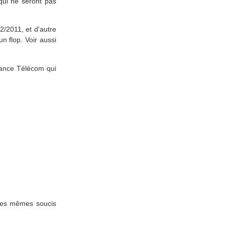
 qui ne seront pas
2/2011, et d'autre
n flop. Voir aussi
France Télécom qui
 les mêmes soucis