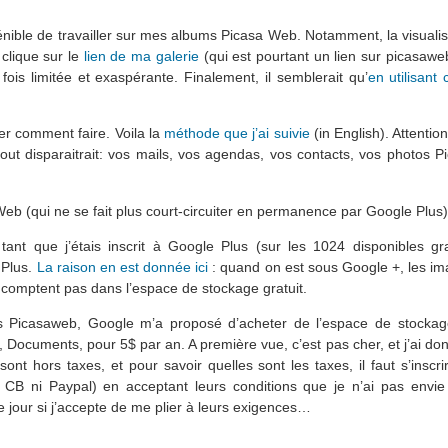
pénible de travailler sur mes albums Picasa Web. Notamment, la visualis
clique sur le
lien de ma galerie
(qui est pourtant un lien sur picasaw
is limitée et exaspérante. Finalement, il semblerait qu’
en utilisant
ver comment faire. Voila la
méthode que j’ai suivie
(in English). Attentio
ut disparaitrait: vos mails, vos agendas, vos contacts, vos photos P
Web (qui ne se fait plus court-circuiter en permanence par Google Plus)
 que j’étais inscrit à Google Plus (sur les 1024 disponibles grat
 Plus.
La raison en est donnée ici
: quand on est sous Google +, les im
 comptent pas dans l’espace de stockage gratuit.
 Picasaweb, Google m’a proposé d’acheter de l’espace de stockage
ocuments, pour 5$ par an. A première vue, c’est pas cher, et j’ai don
nt hors taxes, et pour savoir quelles sont les taxes, il faut s’inscr
B ni Paypal) en acceptant leurs conditions que je n’ai pas envie d
 jour si j’accepte de me plier à leurs exigences…