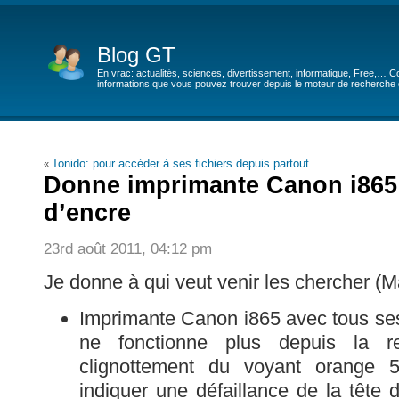
Blog GT
En vrac: actualités, sciences, divertissement, informatique, Free,… Co
informations que vous pouvez trouver depuis le moteur de recherche de
Tonido: pour accéder à ses fichiers depuis partout
«
Donne imprimante Canon i865 
d’encre
23rd août 2011, 04:12 pm
Je donne à qui veut venir les chercher (Ma
Imprimante Canon i865 avec tous ses
ne fonctionne plus depuis la r
clignottement du voyant orange 
indiquer une défaillance de la tête 