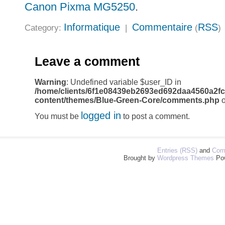
Canon Pixma MG5250
.
Informatique
Commentaire
RSS
Category:
|
(
)
Leave a comment
Warning
: Undefined variable $user_ID in
/home/clients/6f1e08439eb2693ed692daa4560a2fc
content/themes/Blue-Green-Core/comments.php
o
logged in
You must be
to post a comment.
Entries (RSS)
and
Com
Brought by
Wordpress Themes
Po