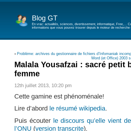
Blog GT
En vrac: actualités, sciences, divertissement, informatique, Free,… Co
informations que vous pouvez trouver depuis le moteur de recherche de
Problème: archives du gestionnaire de fichiers d’Infomaniak incom
«
Word (et Office) 2003 
Malala Yousafzai : sacré petit
femme
12th juillet 2013, 10:20 pm
Cette gamine est phénoménale!
Lire d’abord
le résumé wikipedia
.
Puis écouter
le discours qu’elle vient d
l’ONU
(
version transcrite
).