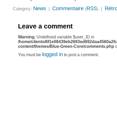
News
Commentaire
RSS
Rétro
Category:
|
(
) |
Leave a comment
Warning
: Undefined variable $user_ID in
/home/clients/6f1e08439eb2693ed692daa4560a2fc
content/themes/Blue-Green-Core/comments.php
o
logged in
You must be
to post a comment.