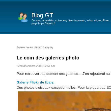
Blog GT
En vrac: actualités, sciences, divertissement, informatique, Free,
page https://tayeb.fr
Archive for the ‘Photo’ Category.
Le coin des galeries photo
22nd décembre 2008, 02:51 am
Pour retrouver rapidement ces galeries… J’en rajouterai au 
Galerie Flickr de fbarz
Des photos d’oiseaux exceptionnelles. Pour la plupart au 