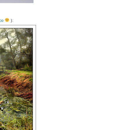
co
):