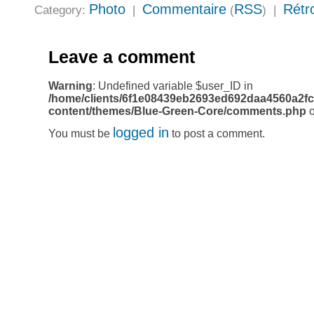
Photo
Commentaire
RSS
Rétro
Category:
|
(
) |
Leave a comment
Warning
: Undefined variable $user_ID in
/home/clients/6f1e08439eb2693ed692daa4560a2fc
content/themes/Blue-Green-Core/comments.php
o
logged in
You must be
to post a comment.