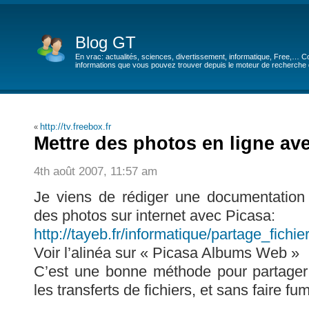
Blog GT
En vrac: actualités, sciences, divertissement, informatique, Free,… Co
informations que vous pouvez trouver depuis le moteur de recherche de
http://tv.freebox.fr
«
Mettre des photos en ligne av
4th août 2007, 11:57 am
Je viens de rédiger une documentation 
des photos sur internet avec Picasa:
http://tayeb.fr/informatique/partage_fic
Voir l’alinéa sur « Picasa Albums Web »
C’est une bonne méthode pour partager 
les transferts de fichiers, et sans faire fu