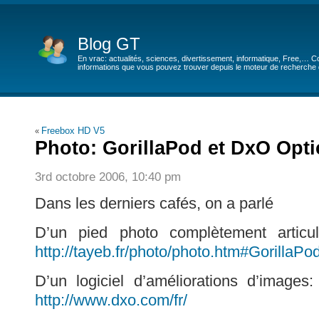
Blog GT
En vrac: actualités, sciences, divertissement, informatique, Free,… Co
informations que vous pouvez trouver depuis le moteur de recherche de
Freebox HD V5
«
Photo: GorillaPod et DxO Opti
3rd octobre 2006, 10:40 pm
Dans les derniers cafés, on a parlé
D’un pied photo complètement articul
http://tayeb.fr/photo/photo.htm#GorillaPo
D’un logiciel d’améliorations d’images
http://www.dxo.com/fr/