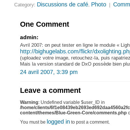
Discussions de café
Photo
Comme
Category:
,
|
One Comment
admin:
Avril 2007: on peut tester en ligne le module « Lig
http://bighugelabs.com/flickr/dxolighting.p
(uploadez votre image, retouchez-la, puis rapatriez
Mais la version standard de DxO possède bien plus
24 avril 2007, 3:39 pm
Leave a comment
Warning
: Undefined variable $user_ID in
/home/clients/6f1e08439eb2693ed692daa4560a2fc
content/themes/Blue-Green-Core/comments.php
o
logged in
You must be
to post a comment.