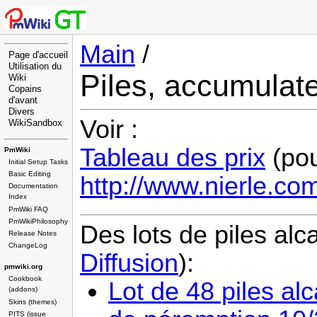
Main
/
Page d'accueil
Utilisation du
Piles, accumulate
Wiki
Copains
d'avant
Divers
Voir :
WikiSandbox
Tableau des prix
(pou
PmWiki
Initial Setup Tasks
Basic Editing
http://www.nierle.co
Documentation
Index
PmWiki FAQ
PmWikiPhilosophy
Des lots de piles alc
Release Notes
ChangeLog
Diffusion
):
pmwiki.org
Cookbook
Lot de 48 piles a
(addons)
Skins (themes)
PITS (issue