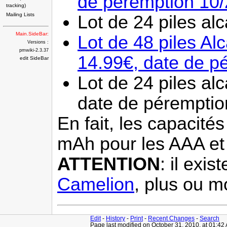
de péremption 10
tracking)
Mailing Lists
Lot de 24 piles a
Main.SideBar:
Lot de 48 piles A
Versions :
pmwiki-2.3.37
14.99€, date de p
edit SideBar
Lot de 24 piles a
date de péremptio
En fait, les capacit
mAh pour les AAA et
ATTENTION
: il exi
Camelion
, plus ou m
Edit
-
History
-
Print
-
Recent Changes
-
Search
Page last modified on October 31, 2010, at 01:42