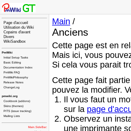
Main
/
Page d'accueil
Utilisation du Wiki
Anciens
Copains d'avant
Divers
WikiSandbox
Cette page est en re
Mais ici, vous pouvez
PmWiki
Initial Setup Tasks
Si cela vous parait 
Basic Editing
Documentation Index
PmWiki FAQ
Cette page fait parti
PmWikiPhilosophy
Release Notes
pouvez la modifier. V
ChangeLog
pmwiki.org
Il vous faut un mo
Cookbook (addons)
sur la
page d'accu
Skins (themes)
PITS (issue tracking)
Observez un insta
Mailing Lists
une imprimante so
Main.SideBar: