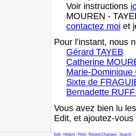
Voir instructions
ic
MOUREN - TAYEB" c
contactez moi
et j
Pour l'instant, nous
Gérard TAYEB
Catherine MOUR
Marie-Dominique
Sixte de FRAGU
Bernadette RUFF
Vous avez bien lu les
Edit, et ajoutez-vous 
Edit
-
History
-
Print
-
Recent Changes
-
Search