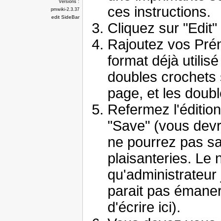
Versions :
ces instructions.
pmwiki-2.3.37
edit SideBar
Cliquez sur "Edit"
Rajoutez vos Prén
format déjà utilisé
doubles crochets 
page, et les doubl
Refermez l'édition
"Save" (vous devr
ne pourrez pas sau
plaisanteries. Le 
qu'administrateur
parait pas émaner
d'écrire ici).