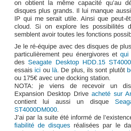
on obtient la même capacité qu’au d
disques plus grands. Il lui manque auss
IP qui me serait utile. Ainsi que peut-ê
cloud. Si on explore les possibilités
semblent avoir toutes les fonctions possi
Je le ré-équipe avec des disques de plus
particulièrement peu énergivores et
qui
des
Seagate Desktop HDD.15 ST400
essais
ici
ou
là
. De plus, ils sont plutôt
b
ou 175€ avec une docking station.
NOTA: je viens de recevoir un dis
Expansion Desktop Drive
acheté sur 
contient lui aussi un disque
Seag
ST4000DM000
.
J’ai par la suite été informé de l’existe
fiabilité de disques
réalisées par le d