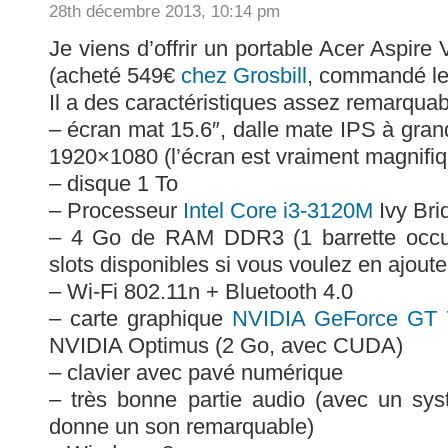
28th décembre 2013, 10:14 pm
Je viens d’offrir un portable Acer Aspi
(acheté 549€
chez Grosbill
, commandé le 
Il a des caractéristiques assez remarquab
– écran mat 15.6″, dalle mate IPS à gran
1920×1080 (l’écran est vraiment magnifi
– disque 1 To
– Processeur
Intel Core i3-3120M
Ivy Bri
– 4 Go de RAM DDR3 (1 barrette occup
slots disponibles si vous voulez en ajoute
– Wi-Fi 802.11n + Bluetooth 4.0
– carte graphique
NVIDIA GeForce GT
NVIDIA Optimus (2 Go, avec CUDA)
– clavier avec pavé numérique
– très bonne partie audio (avec un sys
donne un son remarquable)