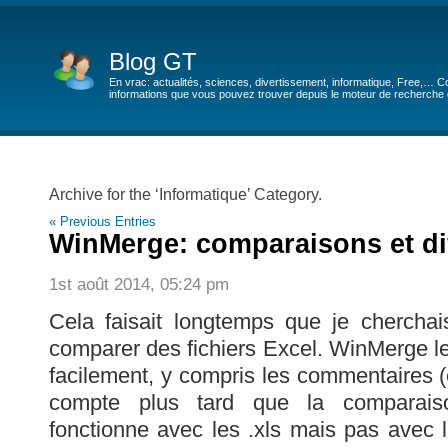
Blog GT
En vrac: actualités, sciences, divertissement, informatique, Free,… Co
informations que vous pouvez trouver depuis le moteur de recherche de
Archive for the ‘Informatique’ Category.
« Previous Entries
WinMerge: comparaisons et di
1st août 2014, 05:24 pm
Cela faisait longtemps que je cherch
comparer des fichiers Excel. WinMerge le
facilement, y compris les commentaires (
compte plus tard que la comparais
fonctionne avec les .xls mais pas avec le