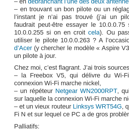
– en
débranchant l’une des deux antenne
– en trouvant un bon pilote ou un régla
l’instant je n’ai pas trouvé (j’ai un pi
faudrait peut-être essayer le 10.0.0.75
10.0.0.255 si on en croit
cela
). Ou pas
utiliser le pilote 10.0.0.263 ? A l’occasi
d’Acer
(y chercher le modèle « Aspire V
un pilote à jour.
Chez moi, c’est flagrant. J’ai trois sources
– la Freebox V5, qui délivre du Wi-Fi
connexion Wi-Fi marche nickel,
– un répéteur
Netgear WN2000RPT
, qu
sur laquelle la connexion Wi-Fi marche ni
– et un vieux routeur
Linksys WRT54G
, 
Fi N et sur lequel ce PC a de gros probl
Palliatifs: