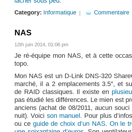
lâcher sous peu
.
Category:
Informatique
Commentaire
|
NAS
12th juin 2014, 01:06 pm
Je ré-équipe mon NAS, et à cette occasio
topo.
Mon NAS est un D-Link DNS-320 ShareCe
marché, il a 2 emplacements 3.5″, et su
de RAID classiques. Il existe en
plusieu
pas étudié les différences. Le mien est 
anciens (achat de 08/2011, aucun souci d
nuit). Voici
son manuel
. Pour plus d’infos
ou ce
guide de choix d’un NAS
.
On le t
une soixantaine d’euros
. Son ventilateu