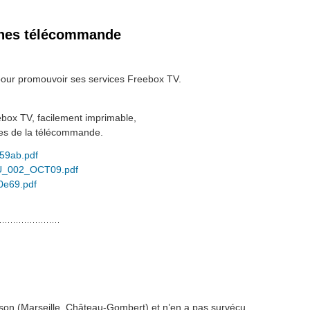
uches télécommande
our promouvoir ses services Freebox TV.
ebox TV, facilement imprimable,
hes de la télécommande.
59ab.pdf
AKTU_002_OCT09.pdf
0e69.pdf
ison (Marseille, Château-Gombert) et n’en a pas survécu.