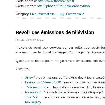
Carte Android:
http://www.freebox-wifi.fr
Carte iPhone:
http://iphone.r0ro.fr/fwConnect/map
Category:
Free
Informatique
Commentaire
,
|
Revoir des émissions de télévision
5th juillet 2009, 02:07 pm
Il existe de nombreux services qui permettent de revoir des
streaming pendant quelque temps. Comme je m'intéresse surt
Quelques solutions pour enregistrer ces émissions sont é
Gratuits :
Arte+7
: les émissions de TV d'Arte des 7 jours passé
France 5 - Vidéos / VOD
: revoir gratuitement les ém
TV à revoir
: compilation d'émissions de TF1, France 2,
tv-replay.fr
: "Le guide de la télévision de rattrapage".
Total Vod
: une compilation d'émissions (certaines gra
M6 Replay