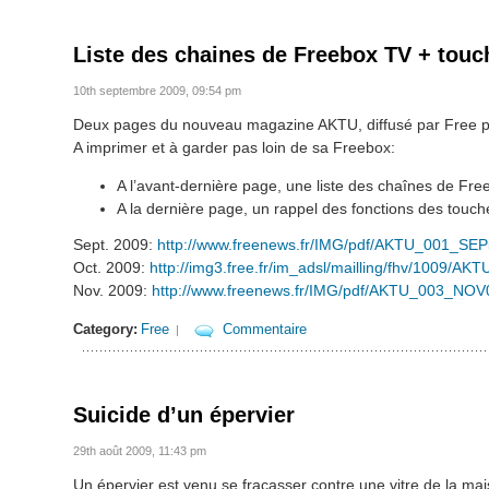
Liste des chaines de Freebox TV + to
10th septembre 2009, 09:54 pm
Deux pages du nouveau magazine AKTU, diffusé par Free p
A imprimer et à garder pas loin de sa Freebox:
A l’avant-dernière page, une liste des chaînes de Fre
A la dernière page, un rappel des fonctions des touc
Sept. 2009:
http://www.freenews.fr/IMG/pdf/AKTU_001_SEP
Oct. 2009:
http://img3.free.fr/im_adsl/mailling/fhv/1009/
Nov. 2009:
http://www.freenews.fr/IMG/pdf/AKTU_003_NOV
Category:
Free
Commentaire
|
Suicide d’un épervier
29th août 2009, 11:43 pm
Un épervier est venu se fracasser contre une vitre de la ma