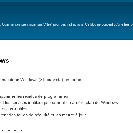
… Commencez par cliquer sur "A lire" pour des instructions. Ce blog ne contient qu'une très 
ows
pour maintenir Windows (XP ou Vista) en forme:
 supprimer les résidus de programmes
t les services inutiles qui tournent en arrière plan de Windows
ersions inutiles
nt des failles de sécurité et les mettre à jour