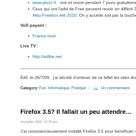
www.pluzz.fr
: voir et revoir pendant 7 jours gratuite
Ceux qui ont l'adsl de Free peuvent revoir en différé
Aktu Freebox été 2010
. On y accède soit par la touc
VoD payant :
France tvod
Live TV :
http://atdhe.net
_______________________________________________
Edit: le 26/7/09, j'ai décidé d'enlever de ce billet les sites d
Category:
Fun
Informatique
Pratique
Un commentaire
,
,
|
Firefox 3.5? Il fallait un peu attendre…
2nd juillet 2009, 10:25 pm
J’ai consciencieusement installé Firefox 3.5 pour bénéficier 