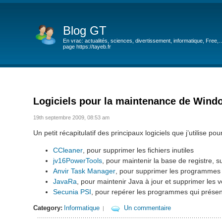
Blog GT
En vrac: actualités, sciences, divertissement, informatique, Free,
page https://tayeb.fr
Logiciels pour la maintenance de Wind
19th septembre 2009, 08:53 am
Un petit récapitulatif des principaux logiciels que j’utilise 
CCleaner
, pour supprimer les fichiers inutiles
jv16PowerTools
, pour maintenir la base de registre,
Anvir Task Manager
, pour supprimer les programmes e
JavaRa
, pour maintenir Java à jour et supprimer les v
Secunia PSI
, pour repérer les programmes qui présente
Category:
Informatique
Un commentaire
|