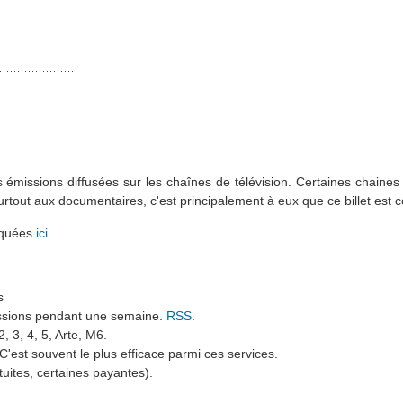
 émissions diffusées sur les chaînes de télévision. Certaines chaines 
out aux documentaires, c'est principalement à eux que ce billet est 
voquées
ici
.
s
issions pendant une semaine.
RSS
.
 3, 4, 5, Arte, M6.
 C'est souvent le plus efficace parmi ces services.
tuites, certaines payantes).