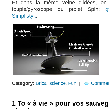
Et dans la même veine d’idées, on 
toupie/gyroscope du projet Spin:
g
Simplistyk
:
Category:
Brica_science
Fun
Commen
,
|
1 To « à vie » pour vos sauve