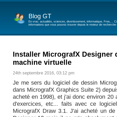
Blog GT
En vrac: actualités, sciences, divertissement, informatique, Free,… Co
informations que vous pouvez trouver depuis le moteur de recherche de
Installer MicrografX Designer
machine virtuelle
24th septembre 2016, 03:12 pm
Je me sers du logiciel de dessin Microg
dans MicrografX Graphics Suite 2) depuis
acheté en 1998), et j'ai donc environ 20
d'exercices, etc... faits avec ce logic
MicrografX Draw 3.1. J'ai acheté un de