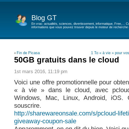
Blog GT
En vrac: actualités, sciences, divertissement, informatique, Free,… Co
informations que vous pouvez trouver depuis le moteur de recherche de
Fin de Picasa
1 To « à vie » pour vo
«
50GB gratuits dans le cloud
1st mars 2016, 11:19 pm
Voici une offre promotionnelle pour obte
« à vie » dans le cloud, avec pclou
Windows, Mac, Linux, Android, iOS. 
souscrire.
http://sharewareonsale.com/s/pcloud-lifet
giveaway-coupon-sale
Apparemment, on en dit du bien. Voici qu