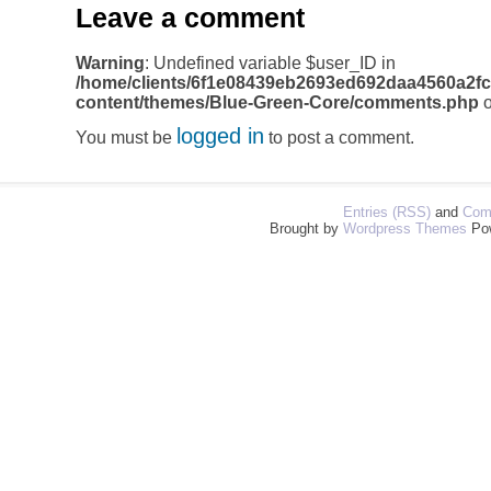
Leave a comment
Warning
: Undefined variable $user_ID in
/home/clients/6f1e08439eb2693ed692daa4560a2fc
content/themes/Blue-Green-Core/comments.php
o
logged in
You must be
to post a comment.
Entries (RSS)
and
Com
Brought by
Wordpress Themes
Po