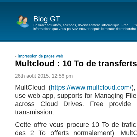
Blog GT
En vrac: actualités, sciences, divertissement, informatique, Free,… Co
informations que vous pouvez trouver depuis le moteur de recherche de
Impression de pages web
«
Multcloud : 10 To de transferts
26th août 2015, 12:56 pm
MultCloud (
https://www.multcloud.com/
)
use web app, supports for Managing Files
across Cloud Drives. Free provide 1
transmission.
Cette offre vous procure 10 To de trafic
des 2 To offerts normalement). Mult