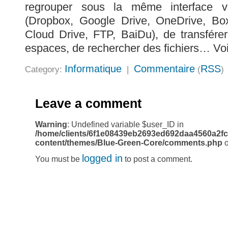
regrouper sous la même interface vo
(Dropbox, Google Drive, OneDrive, B
Cloud Drive, FTP, BaiDu), de transférer
espaces, de rechercher des fichiers… Vo
Informatique
Commentaire
RSS
Category:
|
(
)
Leave a comment
Warning
: Undefined variable $user_ID in
/home/clients/6f1e08439eb2693ed692daa4560a2fc
content/themes/Blue-Green-Core/comments.php
o
logged in
You must be
to post a comment.