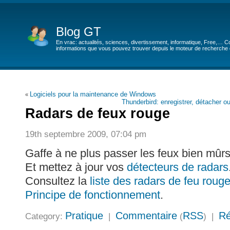
Blog GT
En vrac: actualités, sciences, divertissement, informatique, Free,… Co
informations que vous pouvez trouver depuis le moteur de recherche de
Logiciels pour la maintenance de Windows
«
Thunderbird: enregistrer, détacher o
Radars de feux rouge
19th septembre 2009, 07:04 pm
Gaffe à ne plus passer les feux bien mûrs
Et mettez à jour vos
détecteurs de radars
Consultez la
liste des radars de feu rouge
Principe de fonctionnement
.
Pratique
Commentaire
RSS
Ré
Category:
|
(
) |