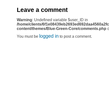
Leave a comment
Warning
: Undefined variable $user_ID in
/home/clients/6f1e08439eb2693ed692daa4560a2fc
content/themes/Blue-Green-Core/comments.php
o
logged in
You must be
to post a comment.