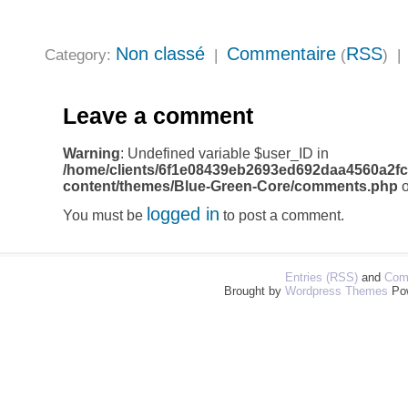
Non classé
Commentaire
RSS
Category:
|
(
) 
Leave a comment
Warning
: Undefined variable $user_ID in
/home/clients/6f1e08439eb2693ed692daa4560a2fc
content/themes/Blue-Green-Core/comments.php
o
logged in
You must be
to post a comment.
Entries (RSS)
and
Com
Brought by
Wordpress Themes
Po