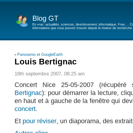
Blog GT
En vrac: actualités, sciences, divertissement, informatique, Free,… Co
informations que vous pouvez trouver depuis le moteur de recherche de
Panoramio et GoogleEarth
«
Louis Bertignac
18th septembre 2007, 08:25 am
Concert Nice 25-05-2007 (récupéré
Bertignac
): pour démarrer la lecture, cli
en haut et à gauche de la fenêtre qui devr
concert
.
Et
pour réviser
, un diaporama, des extra