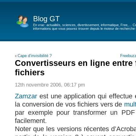
Blog GT
En vrac: actualités, sciences, divertissement, informatique, Free,… Co
informations que vous pouvez trouver depuis le moteur de recherche de
Cape d’invisibilité ?
Freebuzz
«
Convertisseurs en ligne entre
fichiers
12th novembre 2006, 06:17 pm
Zamzar
est une application qui effectue 
la conversion de vos fichiers vers de
mult
par exemple pour transformer un PDF
facilement.
Noter que les versions récentes d’Acroba