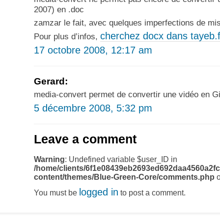
2007) en .doc
zamzar le fait, avec quelques imperfections de mi
cherchez docx dans tayeb.f
Pour plus d’infos,
17 octobre 2008, 12:17 am
Gerard:
media-convert permet de convertir une vidéo en G
5 décembre 2008, 5:32 pm
Leave a comment
Warning
: Undefined variable $user_ID in
/home/clients/6f1e08439eb2693ed692daa4560a2fc
content/themes/Blue-Green-Core/comments.php
o
logged in
You must be
to post a comment.