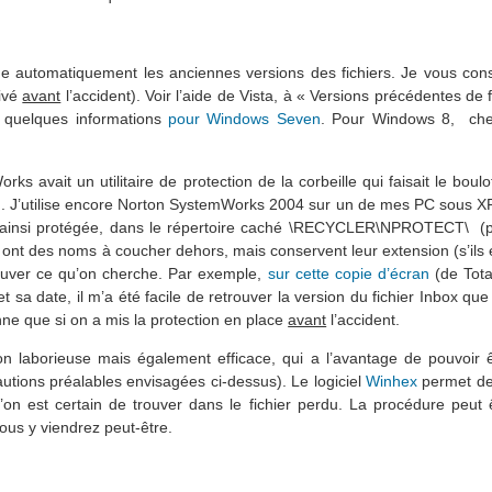
de automatiquement les anciennes versions des fichiers. Je vous cons
tivé
avant
l’accident). Voir l’aide de Vista, à « Versions précédentes de f
i quelques informations
pour Windows Seven
. Pour Windows 8, cher
avait un utilitaire de protection de la corbeille qui faisait le boulo
). J’utilise encore Norton SystemWorks 2004 sur un de mes PC sous XP
on ainsi protégée, dans le répertoire caché \RECYCLER\NPROTECT\ (pour
ils ont des noms à coucher dehors, mais conservent leur extension (s’ils
etrouver ce qu’on cherche. Par exemple,
sur cette copie d’écran
(de Tot
t sa date, il m’a été facile de retrouver la version du fichier Inbox que
ne que si on a mis la protection en place
avant
l’accident.
tion laborieuse mais également efficace, qui a l’avantage de pouvoir ê
utions préalables envisagées ci-dessus). Le logiciel
Winhex
permet de 
’on est certain de trouver dans le fichier perdu. La procédure peut
ous y viendrez peut-être.