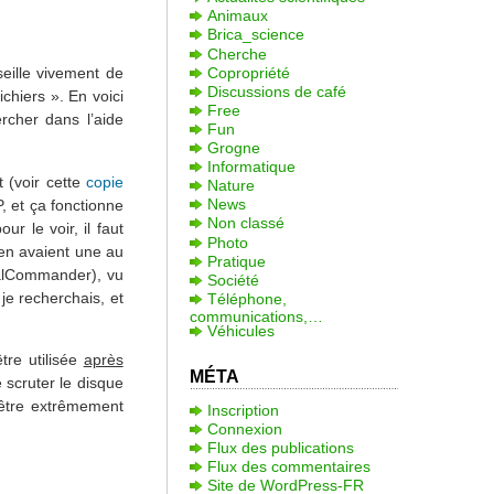
Animaux
Brica_science
Cherche
Copropriété
eille vivement de
Discussions de café
ichiers ». En voici
Free
cher dans l’aide
Fun
Grogne
Informatique
t (voir cette
copie
Nature
News
, et ça fonctionne
Non classé
 le voir, il faut
Photo
 en avaient une au
Pratique
alCommander), vu
Société
 je recherchais, et
Téléphone,
communications,…
Véhicules
tre utilisée
après
MÉTA
scruter le disque
 être extrêmement
Inscription
Connexion
Flux des publications
Flux des commentaires
Site de WordPress-FR