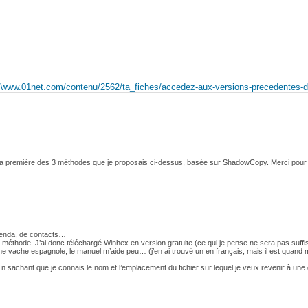
//www.01net.com/contenu/2562/ta_fiches/accedez-aux-versions-precedentes-de
la première des 3 méthodes que je proposais ci-dessus, basée sur ShadowCopy. Merci pour l
agenda, de contacts…
e méthode. J’ai donc téléchargé Winhex en version gratuite (ce qui je pense ne sera pas suffi
ne vache espagnole, le manuel m’aide peu… (j’en ai trouvé un en français, mais il est quand
En sachant que je connais le nom et l’emplacement du fichier sur lequel je veux revenir à une 