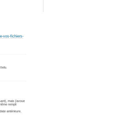
-vos-fichiers-
’info.
sant), mais j’avoue
 même rempli
date antérieure.