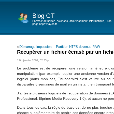
Blog GT
En vrac: actualités, sciences, divertissement, informatique, Free,
page https://tayeb.fr
Démarrage impossible – Partition NTFS devenue RAW
«
Récupérer un fichier écrasé par un fic
19th janvier 2009, 02:33 pm
Le problème est de récupérer une version antérieure d’un
manipulation (par exemple: copier une ancienne version d’
logiciel (dans mon cas, Thunderbird s’est vautré au cour
disparaître 5 semaines de mail en un instant, en tronquant 
J’ai testé plusieurs logiciels de récupération de données 
Professional, Elprime Media Recovery 1.0), et aucun ne per
Dans tous les cas, la règle de base est de ne plus toucher à
chance supplémentaire de perdre ces données encore prése