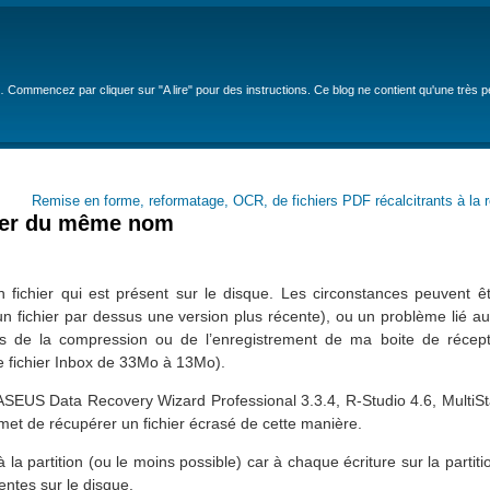
… Commencez par cliquer sur "A lire" pour des instructions. Ce blog ne contient qu'une très 
Remise en forme, reformatage, OCR, de fichiers PDF récalcitrants à la 
hier du même nom
 fichier qui est présent sur le disque. Les circonstances peuvent ê
un fichier par dessus une version plus récente), ou un problème lié a
s de la compression ou de l’enregistrement de ma boite de réceptio
le fichier Inbox de 33Mo à 13Mo).
(EASEUS Data Recovery Wizard Professional 3.3.4, R-Studio 4.6, Multi
met de récupérer un fichier écrasé de cette manière.
 la partition (ou le moins possible) car à chaque écriture sur la partit
ntes sur le disque.