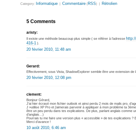
Informatique
Commentaire
RSS
Rétrolien
Category:
|
(
) |
5 Comments
aristy:
http:
Il existe une méthode beaucoup plus simple ( se référer à l’adresse
416-1
).
20 février 2010, 11:48 am
Gerard:
Effectivement, sous Vista, ShadowExplorer semble être une extension de 
20 février 2010, 12:08 pm
clement:
Bonjour Gérard,
J’ai hier écrasé mon fichier outlook et ainsi perdu 2 mois de mails pro, d’
J »utilise XP Pro et j’aimerais parvenir à appliquer à mon problème ta 3èm
être un peu perdu dans tes explications. De plus, parlant anglais comme u
d’anglais…)
Pourrais tu me faire une version plus « accessible » de tes explications ? 
Merci d’avance !
10 août 2010, 6:46 am