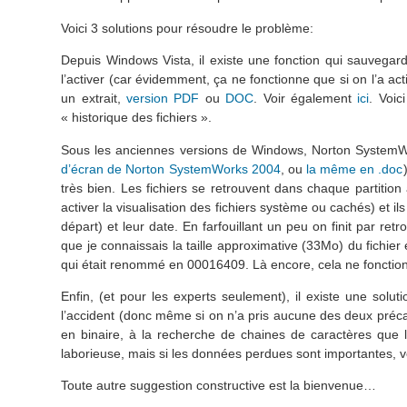
Voici 3 solutions pour résoudre le problème:
Depuis Windows Vista, il existe une fonction qui sauvegar
l’activer (car évidemment, ça ne fonctionne que si on l’a ac
un extrait,
version PDF
ou
DOC
. Voir également
ici
. Voic
« historique des fichiers ».
Sous les anciennes versions de Windows, Norton SystemWorks 
d’écran de Norton SystemWorks 2004
, ou
la même en .doc
très bien. Les fichiers se retrouvent dans chaque partiti
activer la visualisation des fichiers système ou cachés) et 
départ) et leur date. En farfouillant un peu on finit par r
que je connaissais la taille approximative (33Mo) du fichier e
qui était renommé en 00016409. Là encore, cela ne fonction
Enfin, (et pour les experts seulement), il existe une solu
l’accident (donc même si on n’a pris aucune des deux préca
en binaire, à la recherche de chaines de caractères que l
laborieuse, mais si les données perdues sont importantes, v
Toute autre suggestion constructive est la bienvenue…