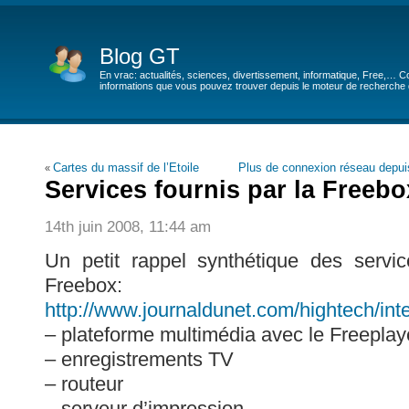
Blog GT
En vrac: actualités, sciences, divertissement, informatique, Free,… Co
informations que vous pouvez trouver depuis le moteur de recherche de
Cartes du massif de l’Etoile
Plus de connexion réseau depui
«
Services fournis par la Freebo
14th juin 2008, 11:44 am
Un petit rappel synthétique des servic
Freebox:
http://www.journaldunet.com/hightech/inte
– plateforme multimédia avec le Freeplay
– enregistrements TV
– routeur
– serveur d’impression