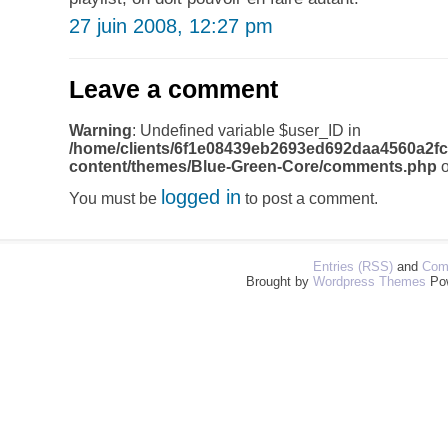
27 juin 2008, 12:27 pm
Leave a comment
Warning
: Undefined variable $user_ID in
/home/clients/6f1e08439eb2693ed692daa4560a2fc
content/themes/Blue-Green-Core/comments.php
o
logged in
You must be
to post a comment.
Entries (RSS)
and
Com
Brought by
Wordpress Themes
Po