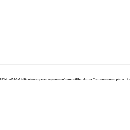
d692daa4560a2fc5/web/wordpress/wp-content/themes/Blue-Green-Core/comments.php
on li