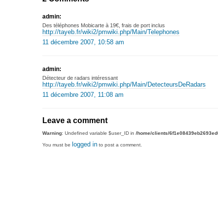
admin:
Des téléphones Mobicarte à 19€, frais de port inclus
http://tayeb.fr/wiki2/pmwiki.php/Main/Telephones
11 décembre 2007, 10:58 am
admin:
Détecteur de radars intéressant
http://tayeb.fr/wiki2/pmwiki.php/Main/DetecteursDeRadars
11 décembre 2007, 11:08 am
Leave a comment
Warning
: Undefined variable $user_ID in
/home/clients/6f1e08439eb2693e
logged in
You must be
to post a comment.