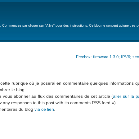
… Commencez par cliquer sur "A lire" pour des instructions. Ce blog ne contient qu'une très 
Freebox: firmware 1.3.0; IPV6; ser
e cette rubrique où je poserai en commentaire quelques informations q
brer le blog.
de vous abonner au flux des commentaires de cet article (
aller sur la p
low any responses to this post with its comments RSS feed »).
mentaires du blog
via ce lien
.