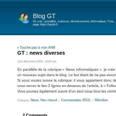
Blog GT
En vrac: actualités, sciences, divertissement, informatique, Free,
page https://tayeb.fr
Touche pas à mon ANR
«
GT : news diverses
11th décembre 2007, 10:53 am
En parallèle de la rubrique « News informatiques », je cré
un nouveau sujet dans le blog. Le but étant de ne pas encom
Si vous voulez suivre la rubrique, il vous appartient donc 
vous verrez le lien 2 lignes en dessous de l’article, à « Fol
Vous pouvez également suivre d’un seul coup tous les com
News
Non classé
Commentaire
RSS
Rétrolien
Category:
,
|
(
) |
2 Comments