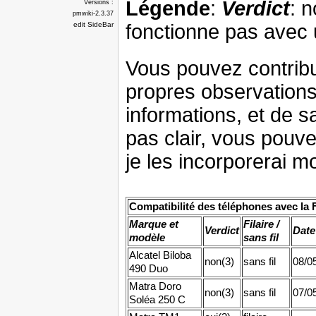
Légende
:
Verdict
: 
Versions :
pmwiki-2.3.37
fonctionne pas avec 
edit SideBar
Vous pouvez contribu
propres observations. 
informations, et de 
pas clair, vous pouv
je les incorporerai 
Compatibilité des téléphones avec la
Marque et
Filaire /
Verdict
Date
modèle
sans fil
Alcatel Biloba
non(3)
sans fil
08/0
490 Duo
Matra Doro
non(3)
sans fil
07/0
Soléa 250 C