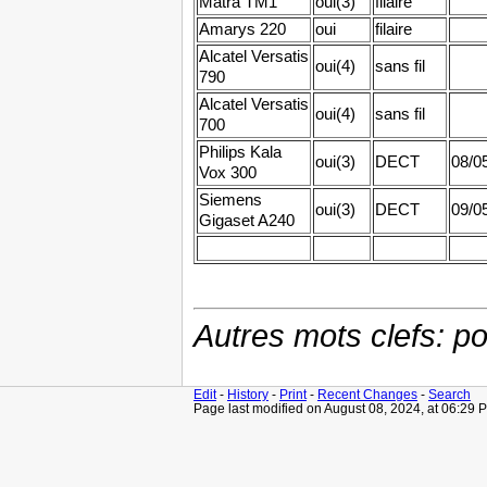
Matra TM1
oui(3)
filaire
Amarys 220
oui
filaire
Alcatel Versatis
oui(4)
sans fil
790
Alcatel Versatis
oui(4)
sans fil
700
Philips Kala
oui(3)
DECT
08/0
Vox 300
Siemens
oui(3)
DECT
09/0
Gigaset A240
Autres mots clefs: p
Edit
-
History
-
Print
-
Recent Changes
-
Search
Page last modified on August 08, 2024, at 06:29 