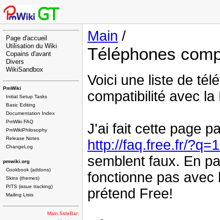
Main
/
Page d'accueil
Utilisation du Wiki
Téléphones compa
Copains d'avant
Divers
WikiSandbox
Voici une liste de tél
PmWiki
compatibilité avec la
Initial Setup Tasks
Basic Editing
Documentation Index
PmWiki FAQ
J'ai fait cette page 
PmWikiPhilosophy
Release Notes
http://faq.free.fr/?q=
ChangeLog
semblent faux. En par
pmwiki.org
Cookbook (addons)
fonctionne pas avec 
Skins (themes)
PITS (issue tracking)
prétend Free!
Mailing Lists
Main.SideBar: