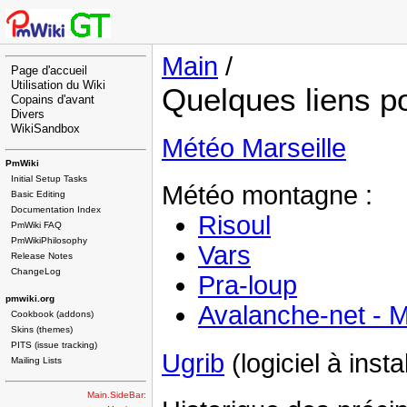
Main
/
Page d'accueil
Utilisation du Wiki
Quelques liens p
Copains d'avant
Divers
WikiSandbox
Météo Marseille
PmWiki
Initial Setup Tasks
Météo montagne :
Basic Editing
Documentation Index
Risoul
PmWiki FAQ
PmWikiPhilosophy
Vars
Release Notes
ChangeLog
Pra-loup
pmwiki.org
Avalanche-net - 
Cookbook (addons)
Skins (themes)
PITS (issue tracking)
Ugrib
(logiciel à insta
Mailing Lists
Main.SideBar: