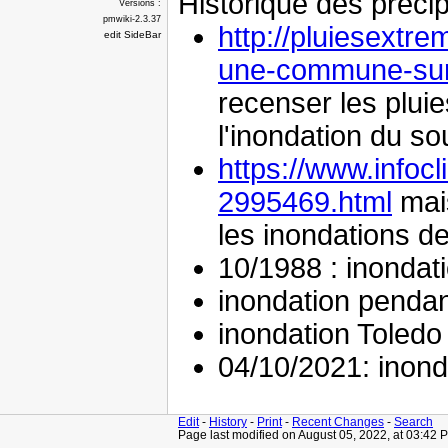
Historique des précipi
Versions :
pmwiki-2.3.37
http://pluiesextr
edit SideBar
une-commune-sur-
recenser les plui
l'inondation du so
https://www.infocli
2995469.html
mais
les inondations de
10/1988 : inondat
inondation pendan
inondation Toledo
04/10/2021: inond
Edit
-
History
-
Print
-
Recent Changes
-
Search
Page last modified on August 05, 2022, at 03:42 