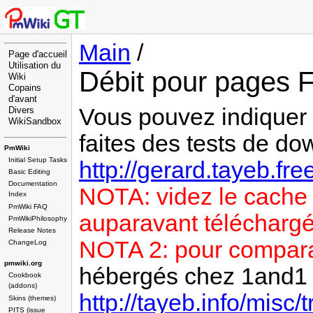
Main
/
Page d'accueil
Utilisation du
Débit pour pages 
Wiki
Copains
d'avant
Vous pouvez indiquer i
Divers
WikiSandbox
faites des tests de d
PmWiki
Initial Setup Tasks
http://gerard.tayeb.free
Basic Editing
Documentation
NOTA: videz le cache 
Index
PmWiki FAQ
auparavant télécharg
PmWikiPhilosophy
Release Notes
NOTA 2: pour comparai
ChangeLog
pmwiki.org
hébergés chez 1and1 
Cookbook
(addons)
http://tayeb.info/misc/
Skins (themes)
PITS (issue