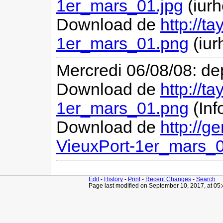
1er_mars_01.jpg
(iurh
Download de
http://t
1er_mars_01.png
(iur
Mercredi 06/08/08: de
Download de
http://t
1er_mars_01.png
(Inf
Download de
http://g
VieuxPort-1er_mars_
Edit
-
History
-
Print
-
Recent Changes
-
Search
Page last modified on September 10, 2017, at 05