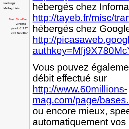
tracking)
hébergés chez Infoma
Mailing Lists
http://tayeb.fr/misc/tr
Main.SideBar:
Versions :
hébergés chez Googl
pmwiki-2.3.37
edit SideBar
http://picasaweb.googl
authkey=Mfj9X780Mc
Vous pouvez également
débit effectué sur
http://www.60millions-
mag.com/page/bases.1
ou encore mieux, speed
automatiquement vos h