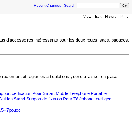
Recent Changes
-
Search
:
View
Edit
History
Print
 tas d'accessoires intéressants pour les deux roues: sacs, bagages,
ectement et régler les articulations), donc à laisser en place
pport de fixation Pour Smart Mobile Téléphone Portable
idon Stand Support de fixation Pour Téléphone Intelligent
3.5--7pouce