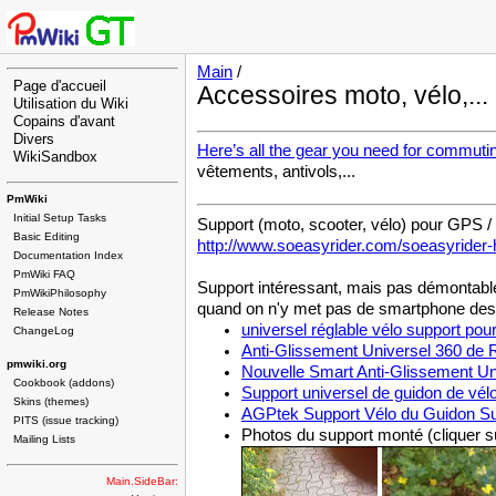
Main
/
Page d'accueil
Accessoires moto, vélo,...
Utilisation du Wiki
Copains d'avant
Divers
Here’s all the gear you need for commutin
WikiSandbox
vêtements, antivols,...
PmWiki
Initial Setup Tasks
Support (moto, scooter, vélo) pour GPS 
Basic Editing
http://www.soeasyrider.com/soeasyrider
Documentation Index
PmWiki FAQ
Support intéressant, mais pas démontable 
PmWikiPhilosophy
quand on n'y met pas de smartphone dessu
Release Notes
universel réglable vélo support pou
ChangeLog
Anti-Glissement Universel 360 de 
pmwiki.org
Nouvelle Smart Anti-Glissement Uni
Cookbook (addons)
Support universel de guidon de vél
Skins (themes)
AGPtek Support Vélo du Guidon Sup
PITS (issue tracking)
Photos du support monté (cliquer s
Mailing Lists
Main.SideBar: