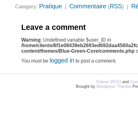
Pratique
Commentaire
RSS
Ré
Category:
|
(
) |
Leave a comment
Warning
: Undefined variable $user_ID in
/home/clients/6f1e08439eb2693ed692daa4560a2fc
content/themes/Blue-Green-Core/comments.php
o
logged in
You must be
to post a comment.
Entries (RSS)
and
Com
Brought by
Wordpress Themes
Po