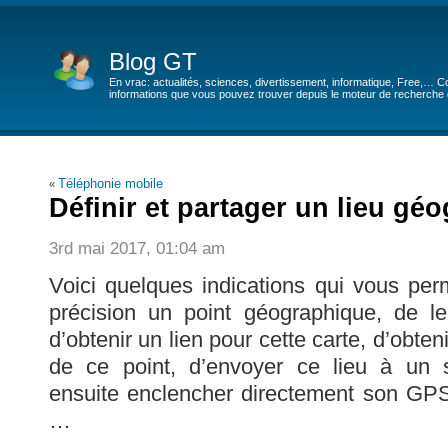
Blog GT
En vrac: actualités, sciences, divertissement, informatique, Free,… Co
informations que vous pouvez trouver depuis le moteur de recherche de
Téléphonie mobile
«
Définir et partager un lieu gé
3rd mai 2017, 01:04 am
Voici quelques indications qui vous perm
précision un point géographique, de le
d’obtenir un lien pour cette carte, d’obt
de ce point, d’envoyer ce lieu à un 
ensuite enclencher directement son GPS
…