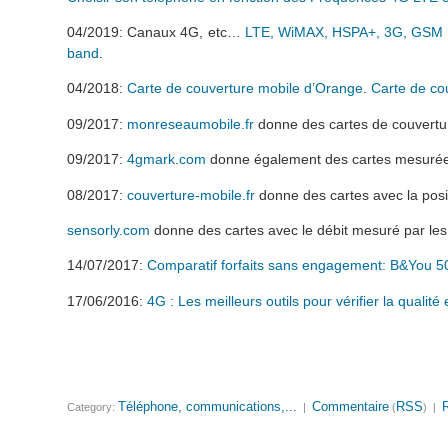
04/2019: Canaux 4G, etc…
LTE, WiMAX, HSPA+, 3G, GSM i
band
.
04/2018:
Carte de couverture mobile d’Orange
.
Carte de co
09/2017:
monreseaumobile.fr
donne des cartes de couvertur
09/2017:
4gmark.com
donne également des cartes mesurées p
08/2017:
couverture-mobile.fr
donne des cartes avec la posit
sensorly.com
donne des cartes avec le débit mesuré par les 
14/07/2017:
Comparatif forfaits sans engagement: B&You 50G
17/06/2016
:
4G : Les meilleurs outils pour vérifier la quali
Téléphone, communications,...
Commentaire
RSS
R
Category:
|
(
) |