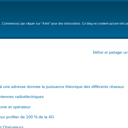
… Commencez par cliquer sur "A lire" pour des instructions. Ce blog ne contient qu'une très 
Définir et partager u
 à une adresse donnée la puissance théorique des différents réseaux
ntennes radioélectriques
one et opérateur
ur profiter de 100 % de la 4G
et Opérateurs