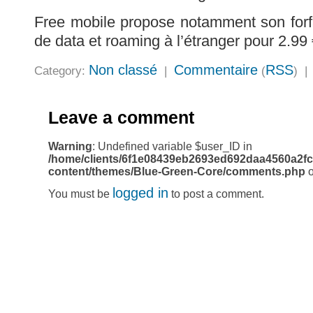
Free mobile propose notamment son forf
de data et roaming à l’étranger pour 2.99 
Non classé
Commentaire
RSS
Category:
|
(
) 
Leave a comment
Warning
: Undefined variable $user_ID in
/home/clients/6f1e08439eb2693ed692daa4560a2fc
content/themes/Blue-Green-Core/comments.php
o
logged in
You must be
to post a comment.