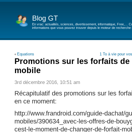
Blog GT
En vrac: actualités, sciences, divertissement, informatique, Free,… Co
informations que vous pouvez trouver depuis le moteur de recherche de
Equations
1 To à vie pour vo
«
Promotions sur les forfaits de
mobile
3rd décembre 2016, 10:51 am
Récapitulatif des promotions sur les forfa
en ce moment:
http://www.frandroid.com/guide-dachat/gui
mobiles/390634_avec-les-offres-de-bouyg
cest-le-moment-de-changer-de-forfait-mob