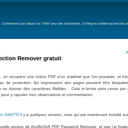
… Commencez par cliquer sur "A lire" pour des instructions. Ce blog ne contient qu'une très 
A
ction Remover gratuit
, on récupère une notice PDF d’un matériel que l’on possède, et très
u de protection: les impressions des pages peuvent être bloquées
e ou donner des caractères illisibles… Cela m’arrive sans cesse par
 pour y rajouter mes observations et commentaires.
t en GAOTD
il y a quelques années, mais qui est maintenant installé s
ouvelle version de AnyBizSoft PDF Password Remover, et que j’ai fina