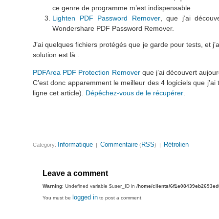
ce genre de programme m’est indispensable.
Lighten PDF Password Remover
, que j’ai découv
Wondershare PDF Password Remover.
J’ai quelques fichiers protégés que je garde pour tests, et 
solution est là :
PDFArea PDF Protection Remover
que j’ai découvert aujourd
C’est donc apparemment le meilleur des 4 logiciels que j’ai
ligne cet article).
Dépêchez-vous de le récupérer
.
Informatique
Commentaire
RSS
Rétrolien
Category:
|
(
) |
Leave a comment
Warning
: Undefined variable $user_ID in
/home/clients/6f1e08439eb2693e
logged in
You must be
to post a comment.