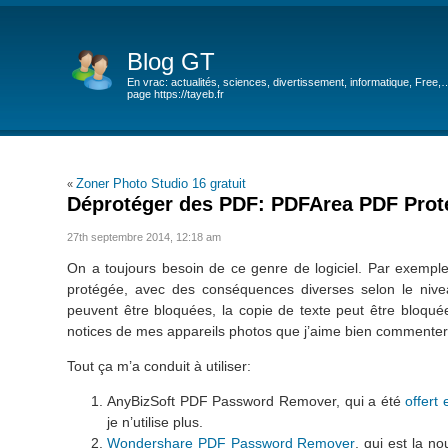
Blog GT
En vrac: actualités, sciences, divertissement, informatique, Free,
page https://tayeb.fr
Zoner Photo Studio 16 gratuit
«
Déprotéger des PDF: PDFArea PDF Prote
27th septembre 2014, 12:18 am
On a toujours besoin de ce genre de logiciel. Par exemple
protégée, avec des conséquences diverses selon le nivea
peuvent être bloquées, la copie de texte peut être bloqué
notices de mes appareils photos que j’aime bien commenter
Tout ça m’a conduit à utiliser:
AnyBizSoft PDF Password Remover, qui a été
offer
je n’utilise plus.
Wondershare PDF Password Remover
, qui est la n