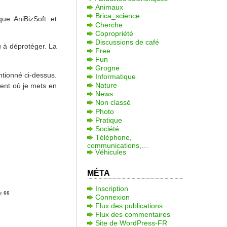
Animaux
Brica_science
que AniBizSoft et
Cherche
Copropriété
Discussions de café
u à déprotéger. La
Free
Fun
Grogne
entionné ci-dessus.
Informatique
Nature
ment où je mets en
News
Non classé
Photo
Pratique
Société
Téléphone,
communications,…
Véhicules
MÉTA
Inscription
ne
66
Connexion
Flux des publications
Flux des commentaires
Site de WordPress-FR