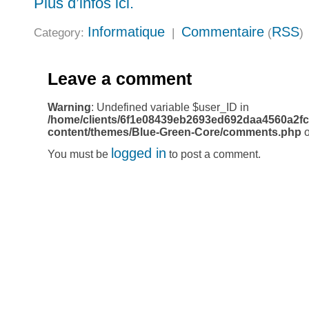
Plus d’infos ici.
Informatique
Commentaire
RSS
Category:
|
(
)
Leave a comment
Warning
: Undefined variable $user_ID in
/home/clients/6f1e08439eb2693ed692daa4560a2fc
content/themes/Blue-Green-Core/comments.php
o
logged in
You must be
to post a comment.