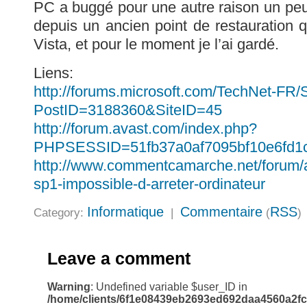
PC a buggé pour une autre raison un peu pl
depuis un ancien point de restauration qui
Vista, et pour le moment je l’ai gardé.
Liens:
http://forums.microsoft.com/TechNet-FR
PostID=3188360&SiteID=45
http://forum.avast.com/index.php?
PHPSESSID=51fb37a0af7095bf10e6fd1c
http://www.commentcamarche.net/forum/a
sp1-impossible-d-arreter-ordinateur
Informatique
Commentaire
RSS
Category:
|
(
)
Leave a comment
Warning
: Undefined variable $user_ID in
/home/clients/6f1e08439eb2693ed692daa4560a2fc