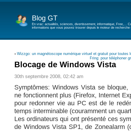
Blog GT
En vrac: actualités, sciences, divertissement, informatique, Free,… Co
informations que vous pouvez trouver depuis le moteur de recherche de
Wizzgo: un magnétoscope numérique virtuel et gratuit pour toutes 
«
Fring: pour téléphoner 
Blocage de Windows Vista
30th septembre 2008, 02:42 am
Symptômes: Windows Vista se bloque, l
ne fonctionnent plus (Firefox, Internet Exp
pour redonner vie au PC est de le redé
temps interminable (couramment un quart 
Les ordinateurs qui ont présenté ces sy
de Windows Vista SP1, de Zonealarm (ce