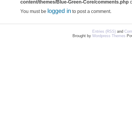
content/themes/Blue-Green-Core/comments.php
o
logged in
You must be
to post a comment.
Entries (RSS)
and
Com
Brought by
Wordpress Themes
Po