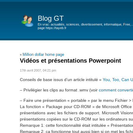
Blog GT
En vrac: actualités, sciences, divertissement, informatique, Free,
page https://tayeb.fr
Million dollar home page
«
Vidéos et présentations Powerpoint
17th avril 2007, 04:21 pm
Conseils de base issus d’un article intitulé «
You, Too, Can U
– Privilégier les clips au format .wmv (voir
comment convertir
– Faire une présentation « portable » par le menu Fichie
La fonction « Package pour CD-ROM » de Microsoft Office
présentations avec les fichiers de support. Microsoft Visi
présentations copiées sur le CD-ROM sur les ordinateurs sur
Remarque 1: cette fonctionnalité était intitulée « Présentat
Remarque 2: ça fonctionne tout aussi bien si on met les fich