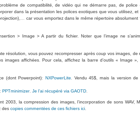
 problème de compatibilité, de vidéo qui ne démarre pas, de police
rporer dans la présentation les polices exotiques que vous utilisez, et
a projection),… car vous emportez dans le même répertoire absolument 
ertion > Image > A partir du fichier. Noter que l’image ne s’ani
ute résolution, vous pouvez recompresser après coup vos images, de 
es images affichées. Pour cela, affichez la barre d’outils « Image »,
ice (dont Powerpoint):
NXPowerLite
. Vendu 45$, mais la version d
o:
PPTminimizer
.
Je l’ai récupéré via GAOTD
.
int 2003, la compression des images, l’incorporation de sons WAV,
z des
copies commentées de ces fichiers ici
.