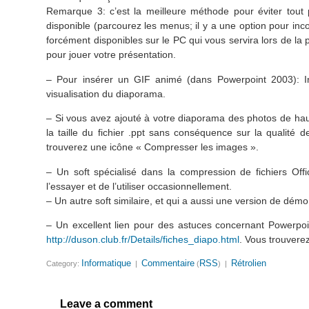
Remarque 3: c’est la meilleure méthode pour éviter tout
disponible (parcourez les menus; il y a une option pour inco
forcément disponibles sur le PC qui vous servira lors de l
pour jouer votre présentation.
– Pour insérer un GIF animé (dans Powerpoint 2003): Ins
visualisation du diaporama.
– Si vous avez ajouté à votre diaporama des photos de ha
la taille du fichier .ppt sans conséquence sur la qualité d
trouverez une icône « Compresser les images ».
– Un soft spécialisé dans la compression de fichiers Off
l’essayer et de l’utiliser occasionnellement.
– Un autre soft similaire, et qui a aussi une version de dém
– Un excellent lien pour des astuces concernant Powerpo
http://duson.club.fr/Details/fiches_diapo.html
. Vous trouvere
Informatique
Commentaire
RSS
Rétrolien
Category:
|
(
) |
Leave a comment