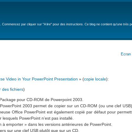
… Commencez par cliquer sur "A lire" pour des instructions. Ce blog ne contient qu'une très 
Ecran 
se Video in Your PowerPoint Presentation
» (
copie locale
):
 des fichiers
)
r > Package pour CD-ROM de Powerpoint 2003.
 PowerPoint 2003 permet de copier sur un CD-ROM (ou une clef USB)
onneuse Office PowerPoint est également copié par défaut pour permett
 lesquels PowerPoint n’est pas installé.
ion à emporter » dans les versions antérieures de PowerPoint.
iers sur une clef USB plutôt que sur un CD.