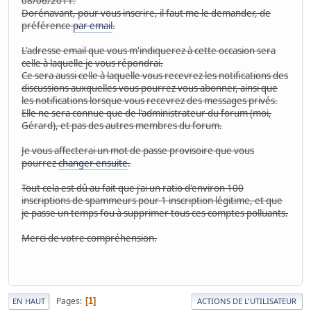
08/06/2011.
Dorénavant, pour vous inscrire, il faut me le demander, de
préférence
par email
.
L'adresse email que vous m'indiquerez à cette occasion sera
celle à laquelle je vous répondrai.
Ce sera aussi celle à laquelle vous recevrez les notifications des
discussions auxquelles vous pourrez vous abonner, ainsi que
les notifications lorsque vous recevrez des messages privés.
Elle ne sera connue que de l'administrateur du forum (moi,
Gérard), et pas des autres membres du forum.
Je vous affecterai un mot de passe provisoire que vous
pourrez
changer ensuite
.
Tout cela est dû au fait que j'ai un ratio d'environ 100
inscriptions de spammeurs pour 1 inscription légitime, et que
je passe un temps fou à supprimer tous ces comptes polluants.
Merci de votre compréhension.
Pages
1
EN HAUT
ACTIONS DE L'UTILISATEUR