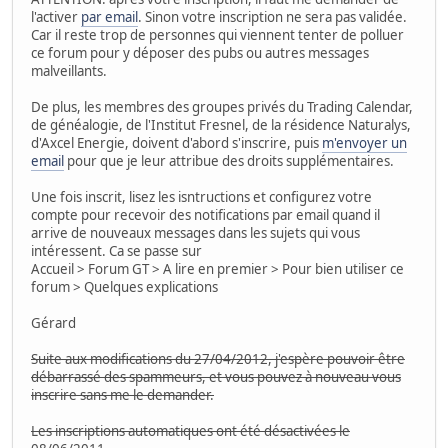
l'activer
par email
. Sinon votre inscription ne sera pas validée.
Car il reste trop de personnes qui viennent tenter de polluer
ce forum pour y déposer des pubs ou autres messages
malveillants.
De plus, les membres des groupes privés du Trading Calendar,
de généalogie, de l'Institut Fresnel, de la résidence Naturalys,
d'Axcel Energie, doivent d'abord s'inscrire, puis
m'envoyer un
email
pour que je leur attribue des droits supplémentaires.
Une fois inscrit, lisez les isntructions et configurez votre
compte pour recevoir des notifications par email quand il
arrive de nouveaux messages dans les sujets qui vous
intéressent. Ca se passe sur
Accueil > Forum GT > A lire en premier > Pour bien utiliser ce
forum > Quelques explications
Gérard
Suite aux modifications du 27/04/2012, j'espère pouvoir être
débarrassé des spammeurs, et vous pouvez à nouveau vous
inscrire sans me le demander.
Les inscriptions automatiques ont été désactivées le