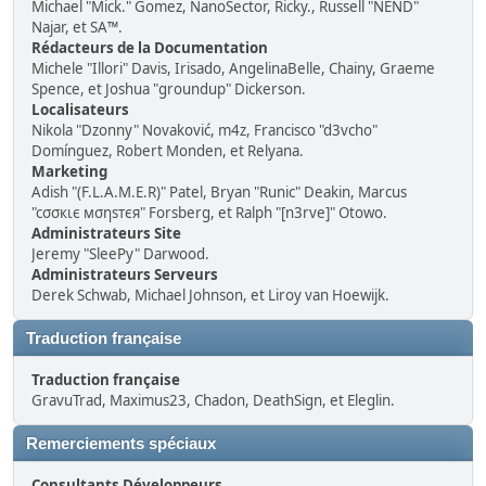
Michael "Mick." Gomez, NanoSector, Ricky., Russell "NEND"
Najar, et SA™.
Rédacteurs de la Documentation
Michele "Illori" Davis, Irisado, AngelinaBelle, Chainy, Graeme
Spence, et Joshua "groundup" Dickerson.
Localisateurs
Nikola "Dzonny" Novaković, m4z, Francisco "d3vcho"
Domínguez, Robert Monden, et Relyana.
Marketing
Adish "(F.L.A.M.E.R)" Patel, Bryan "Runic" Deakin, Marcus
"cσσкιє мσηѕтєя" Forsberg, et Ralph "[n3rve]" Otowo.
Administrateurs Site
Jeremy "SleePy" Darwood.
Administrateurs Serveurs
Derek Schwab, Michael Johnson, et Liroy van Hoewijk.
Traduction française
Traduction française
GravuTrad, Maximus23, Chadon, DeathSign, et Eleglin.
Remerciements spéciaux
Consultants Développeurs