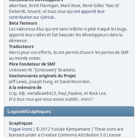
albertlast, Brett Flannigan, Mark Rose, René-Gilles "Nao 尚"
Deberdt, tinoest, et tous ceux qui
ont apporté leur
contribution sur GitHub
..
Beta Testeurs
Les valeureux élus qui ont sans relâche ni pitié traqué les bugs,
apporté leurs idées et fait basculer les développeurs dans la
démence.
Traducteurs
Merci pour vos efforts, ils ont permis d'ouvrir les portes de SMF
au monde entier.
Père Fondateur de SMF
Unknown W. "[Unknown]" Brackets.
Gestionnaires originels du Projet
Jeff Lewis, Joseph Fung, et David Recordon.
A la mémoire de
Crip, K@, metallica48423, Paul_Pauline, et Rock Lee.
Et à tous ceux que nous avons oubliés : merci !
Logiciel/Graphiques
Graphiques
Fugue Icons
| © 2012 Yusuke Kamiyamane | These icons are
licensed under a Creative Commons Attribution 3.0 License