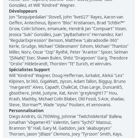
González, et Will "Kindred" Wagner.
Développeurs
Jon "Sesquipedalian" Stovell, John "live627" Rayes, Aaron van
Geffen, Antechinus, Bjoern "Bloc" Kristiansen, Brad "IchBin™"
Grow, Colin Schoen, emanuele, Hendrik Jan "Compuart" Visser,
Jessica "Suki" González, Juan "JayBachatero" Hernandez, Karl
"RegularExpression" Benson, Matthew "Labradoodle-360"
Kerle, Grudge, Michael "Oldiesmann" Eshom, Michael "Thantos"
Miller, Norv, Oscar "Ozp" Rydhé, Peter "Arantor" Spicer, Selman
"[SiNaN]" Eser, Shawn Bulen, Shitiz "Dragooon" Garg, Theodore
"Orstio" Hildebrandt, Thorsten "TE" Eurich, et winrules.
Spécialistes Support
Will "Kindred" Wagner, Doug Heffernan, lurkalot, Aleksi "Lex"
Kilpinen, br360, GigaWatt, ziycon, Adam Tallon, Bigguy, Bruno
"margarett" Alves, CapadY, ChalkCat, Chas Large, Duncan85,
gbsothere, JimM, Justyne, Kat, Kevin "greyknight17" Hou,
Krash, Mashby, Michael Colin Blaber, Old Fossil, S-Ace, shadav,
Steve, Storman™, Wade "sησω" Poulsen, et xenovanis.
Personnalisation
Diego Andrés, GL700Wing, Johnnie "TwitchisMental" Ballew,
Jonathan "vbgamer45" Valentin, Sami "SychO" Mazouz,
Brannon "B" Hall, Gary M. Gadsdon, Jack "akabugeyes"
Thorsen, Jason "JBlaze" Clemons, Joey "Tyrsson" Smith, Kays,