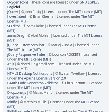
Oxygen Icons
| These icons are licensed under
GNU LGPLv3
Logiciel
JQuery
| © John Resig | Licensed under
The MIT License (MIT)
hoverIntent
| © Brian Cherne | Licensed under
The MIT
License (MIT)
SCEditor
| © Sam Clarke | Licensed under
The MIT License
(MIT)
animaDrag
| © Abel Mohler | Licensed under
The MIT License
(MIT)
jQuery Custom Scrollbar
| © Maciej Zubala | Licensed under
The MIT License (MIT)
jQuery Responsive Slider
| © booncon ROCKETS | Licensed
under
The MIT License (MIT)
At.js
| © chord.luo@gmail.com | Licensed under
The MIT
License (MIT)
HTML5 Desktop Notifications
| © Tsvetan Tsvetkov | Licensed
under
The Apache License Version 2.0
GAuth Code Generator/Validator
| © Chris Cornutt | Licensed
under
The MIT License (MIT)
Dropzone.js
| © Matias Meno | Licensed under
The MIT
License (MIT)
Minify
| © Matthias Mullie | Licensed under
The MIT License
(MIT)
PHP-Punycode
| © True B.V. | Licensed under
The MIT License