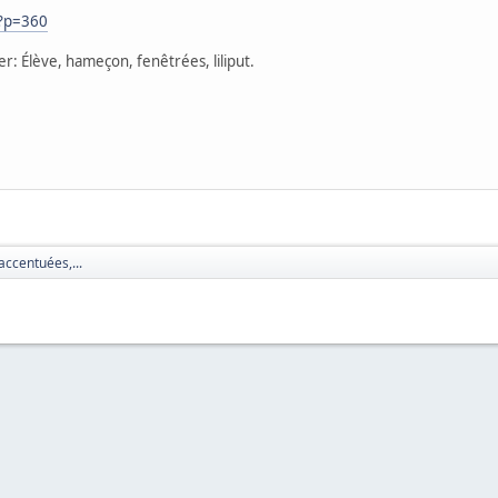
/?p=360
: Élève, hameçon, fenêtrées, liliput.
accentuées,...