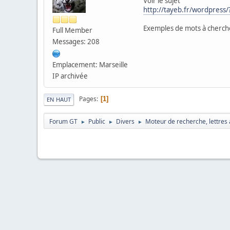
Voir le sujet
http://tayeb.fr/wordpress
Exemples de mots à chercher
Full Member
Messages: 208
Emplacement: Marseille
IP archivée
Pages
1
EN HAUT
Forum GT
Public
Divers
Moteur de recherche, lettres 
►
►
►