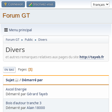
Connexion
Inscrivez-vous
Forum GT
Menu principal
Forum GT
Public
Divers
►
►
Divers
et autres remarques relatives aux pages du site
http://tayeb.fr
Pages
1
EN BAS
Sujet
/
Démarré par
Axcel Energie
Démarré par
Gérard Tayeb
Bois d'autour tranche 3
Démarré par
Alain 18000