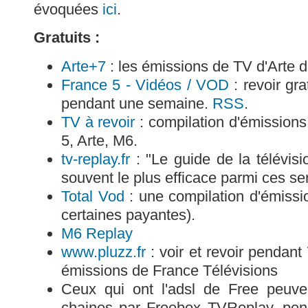
évoquées
ici
.
Gratuits :
Arte+7
: les émissions de TV d'Arte 
France 5 - Vidéos / VOD
: revoir gr
pendant une semaine.
RSS
.
TV à revoir
: compilation d'émissions
5, Arte, M6.
tv-replay.fr
: "Le guide de la télévisi
souvent le plus efficace parmi ces se
Total Vod
: une compilation d'émissio
certaines payantes).
M6 Replay
www.pluzz.fr
: voir et revoir pendant
émissions de France Télévisions
Ceux qui ont l'adsl de Free peuven
chaines par Freebox TVReplay, pend