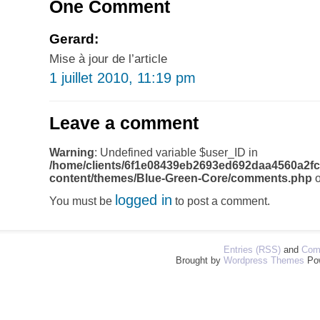
One Comment
Gerard:
Mise à jour de l’article
1 juillet 2010, 11:19 pm
Leave a comment
Warning
: Undefined variable $user_ID in
/home/clients/6f1e08439eb2693ed692daa4560a2fc
content/themes/Blue-Green-Core/comments.php
o
logged in
You must be
to post a comment.
Entries (RSS)
and
Com
Brought by
Wordpress Themes
Po