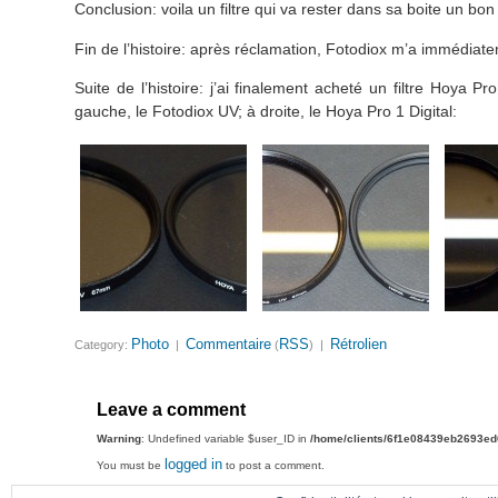
Conclusion: voila un filtre qui va rester dans sa boite un b
Fin de l’histoire: après réclamation, Fotodiox m’a immédiate
Suite de l’histoire: j’ai finalement acheté un filtre Hoya P
gauche, le Fotodiox UV; à droite, le Hoya Pro 1 Digital:
Photo
Commentaire
RSS
Rétrolien
Category:
|
(
) |
Leave a comment
Warning
: Undefined variable $user_ID in
/home/clients/6f1e08439eb2693e
logged in
You must be
to post a comment.