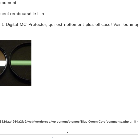
on moment.
ment remboursé le filtre.
ro 1 Digital MC Protector, qui est nettement plus efficace! Voir les im
d692daa4560a2fc5/web/wordpress/wp-content/themes/Blue-Green-Core/comments.php
on li