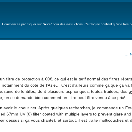
… Commencez par cliquer sur "A lire" pour des instructions. Ce blog ne contient qu'une très 
… et
 filtre de protection à 60€, ce qui est le tarif normal des filtres réputé
, notamment du côté de l’Asie… C’est d’ailleurs comme ça que ça va fi
zaine de lentilles, dont plusieurs asphériques, toutes traitées, des 
e, on se demande bien comment un filtre peut être vendu à ce prix!
r en avoir le coeur net. Après quelques recherches, je commande un F
aded 67mm UV (0) filter coated with multiple layers to prevent glare and
ar dessus si ça vous chante), et surtout, il est traité multicouches et 