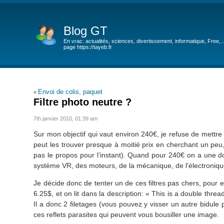
Blog GT
En vrac: actualités, sciences, divertissement, informatique, Free,
page https://tayeb.fr
Envoi de colis, paquet
«
Filtre photo neutre ?
7th janvier 2010, 01:39 am
Sur mon objectif qui vaut environ 240€, je refuse de mettre un
peut les trouver presque à moitié prix en cherchant un peu
pas le propos pour l’instant). Quand pour 240€ on a une dou
système VR, des moteurs, de la mécanique, de l’électroniqu
Je décide donc de tenter un de ces filtres pas chers, pou
6.25$, et on lit dans la description: « This is a double thre
Il a donc 2 filetages (vous pouvez y visser un autre bidule p
ces reflets parasites qui peuvent vous bousiller une image.