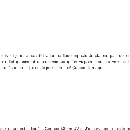
lets, et je mire aussitôt la lampe fluocompacte du plafond par réflexi
n reflet quasiment aussi lumineux qu’un vulgaire bout de verre sale
raités antireflet, c’est le jour et la nuit! Ça sent l’arnaque…
, sur lequel est indiqué « Genaco 58mm UV ». J’observe cette fois le ref