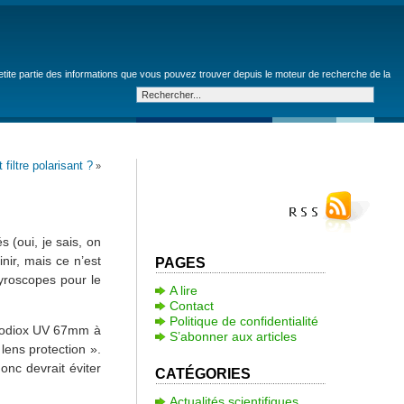
petite partie des informations que vous pouvez trouver depuis le moteur de recherche de la
 filtre polarisant ?
»
s (oui, je sais, on
nir, mais ce n’est
PAGES
gyroscopes pour le
A lire
Contact
Politique de confidentialité
otodiox UV 67mm à
S’abonner aux articles
 lens protection ».
donc devrait éviter
CATÉGORIES
Actualités scientifiques