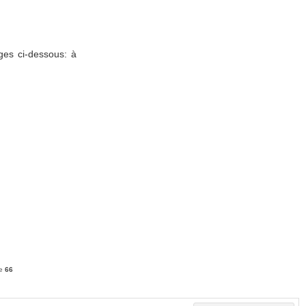
ages ci-dessous: à
ne
66