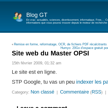
Blog GT
En vrac: actualités, sciences, divertissement, informatique, Free,… Co
informations que vous pouvez trouver depuis le moteur de recherche de
Remise en forme, reformatage, OCR, de fichiers PDF récalcitrants 
«
Humyo: 20Go d’espace gratuit pou
Site web du Master OPSI
15th février 2009, 01:32 am
Le site est en ligne.
STP Google, tu vas un peu
indexer les p
Non classé
Commentaire
RSS
Category:
|
(
) 