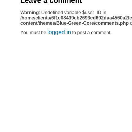
Leave a comment
Warning
: Undefined variable $user_ID in
/home/clients/6f1e08439eb2693ed692daa4560a2fc
content/themes/Blue-Green-Core/comments.php
o
logged in
You must be
to post a comment.